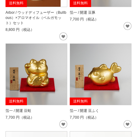
送料無料
送料無料
Arbor / ウッドディフューザー（Bullb
箔一 / 開運 豆豚
ous）×アロマオイル（ベルガモッ
7,700
円（税込）
ト）セット
8,800
円（税込）
送料無料
送料無料
箔一 / 開運 豆蛙
箔一 / 開運 豆ふく
7,700
円（税込）
7,700
円（税込）