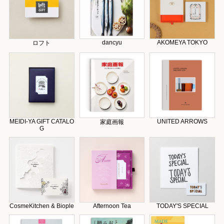
dancyu
AKOMEYA TOKYO
ロフト
MEIDI-YA GIFT CATALO
UNITED ARROWS
家庭画報
G
CosmeKitchen & Biople
Afternoon Tea
TODAY'S SPECIAL