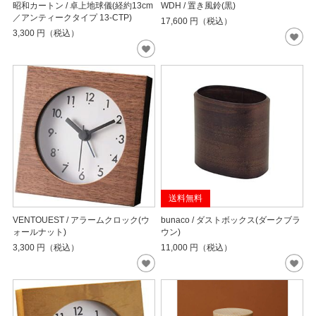
昭和カートン / 卓上地球儀(経約13cm
WDH / 置き風鈴(黒)
／アンティークタイプ 13-CTP)
17,600
円（税込）
3,300
円（税込）
送料無料
VENTOUEST / アラームクロック(ウ
bunaco / ダストボックス(ダークブラ
ォールナット)
ウン)
3,300
円（税込）
11,000
円（税込）