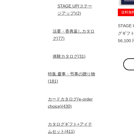
STAGE UP(ステー
送料無
ジアップ)(2)
STAGE
法要・香典返しカタロ
グギフト
グ(77)
56,10
体験カタログ(31)
特集:慶事・弔事の贈り物
(181)
カードカタログ(e-order
choice)(430)
カタログギフト+アイテ
ムセット(411)