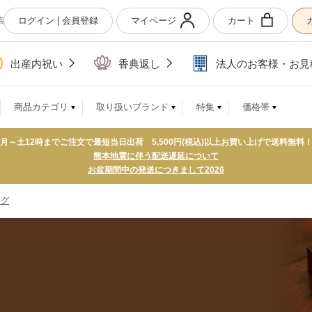
ログイン | 会員登録
マイページ
カート
店
出産内祝い
香典返し
法人のお客様・お見
商品カテゴリ
取り扱いブランド
特集
価格帯
月～土12時までご注文で最短当日出荷 5,500円(税込)以上お買い上げで送料無料
熊本地震に伴う配送遅延について
お盆期間中の発送につきまして2026
ログ