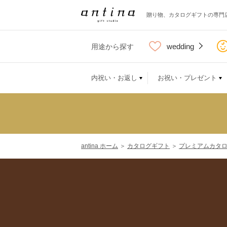
贈り物、カタログギフトの専門
wedding
用途から探す
内祝い・お返し
お祝い・プレゼント
antina ホーム
＞
カタログギフト
＞
プレミアムカタ