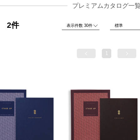
プレミアムカタログ一
2件
品
1