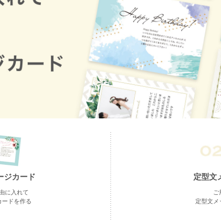
定型文
ージカード
ご
由に入れて
定型文メ
カードを作る