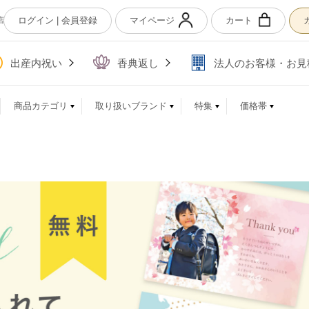
ログイン | 会員登録
マイページ
カート
店
出産内祝い
香典返し
法人のお客様・お見
商品カテゴリ
取り扱いブランド
特集
価格帯