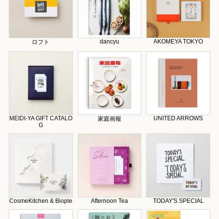
dancyu
AKOMEYA TOKYO
ロフト
MEIDI-YA GIFT CATALO
UNITED ARROWS
家庭画報
G
CosmeKitchen & Biople
Afternoon Tea
TODAY'S SPECIAL