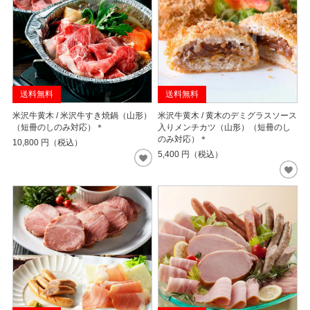
送料無料
送料無料
米沢牛黄木 / 米沢牛すき焼鍋（山形）
米沢牛黄木 / 黄木のデミグラスソース
（短冊のしのみ対応）＊
入りメンチカツ（山形）（短冊のし
のみ対応）＊
10,800
円（税込）
5,400
円（税込）