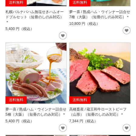
送料無料
送料無料
札幌バルナバハム無塩せきハムオー
夢一喜 / 熟成ハム・ウインナー詰合せ
ドブルセット（短冊のしのみ対応）
7種（大阪）（短冊のしのみ対応）＊
＊
10,800
円（税込）
5,400
円（税込）
送料無料
送料無料
夢一喜 / 熟成ハム・ウインナー詰合せ
高橋畜産 / 蔵王和牛ローストビーフ
5種（大阪）（短冊のしのみ対応）＊
（山形）（短冊のしのみ対応）＊
5,400
円（税込）
7,344
円（税込）