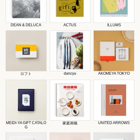
DEAN & DELUCA
ACTUS
ILLUMS
dancyu
AKOMEYA TOKYO
ロフト
MEIDI-YA GIFT CATALO
UNITED ARROWS
家庭画報
G