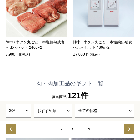
陣中 / 牛タン丸ごと一本塩麹熟成食
陣中 / 牛タン丸ごと一本塩麹熟成食
べ比べセット 240g×2
べ比べセット 480g×2
8,900 円(税込)
17,000 円(税込)
肉・肉加工品のギフト一覧
121件
該当商品
1
2
3
…
5