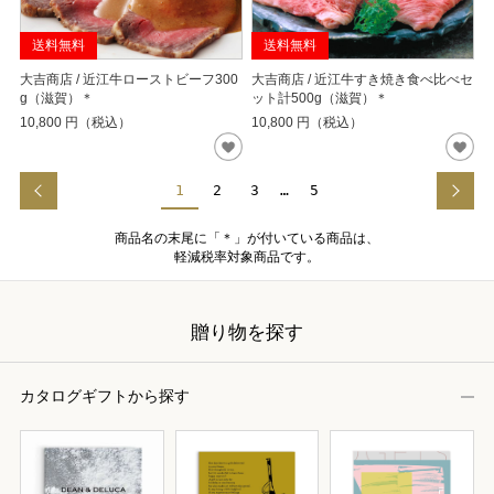
送料無料
送料無料
大吉商店 / 近江牛ローストビーフ300
大吉商店 / 近江牛すき焼き食べ比べセ
g（滋賀）＊
ット計500g（滋賀）＊
10,800
円（税込）
10,800
円（税込）
1
2
3
…
5
商品名の末尾に「＊」が付いている商品は、
軽減税率対象商品です。
贈り物を探す
カタログギフトから探す