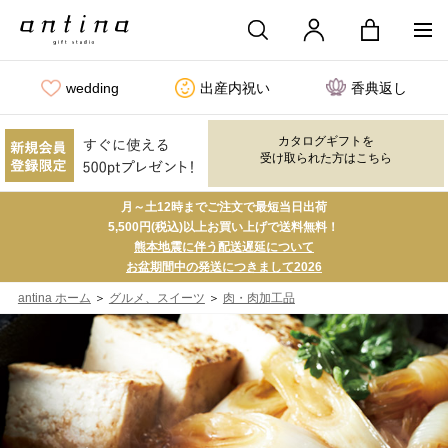
wedding
出産内祝い
香典返し
カタログギフトを
受け取られた方はこちら
月～土12時までご注文で最短当日出荷
5,500円(税込)以上お買い上げで送料無料！
熊本地震に伴う配送遅延について
お盆期間中の発送につきまして2026
＞
＞
antina ホーム
グルメ、スイーツ
肉・肉加工品