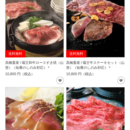
送料無料
送料無料
高橋畜産 / 蔵王和牛ロースすき焼（山
高橋畜産 / 蔵王牛ステーキセット（山
形）（短冊のしのみ対応）＊
形）（短冊のしのみ対応）＊
10,800
円（税込）
10,800
円（税込）