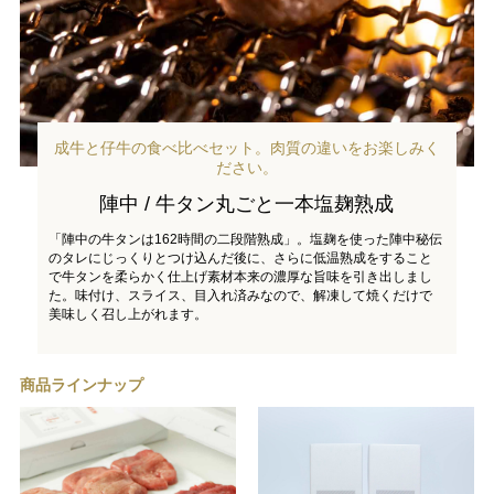
成牛と仔牛の食べ比べセット。肉質の違いをお楽しみく
ださい。
陣中 / 牛タン丸ごと一本塩麹熟成
「陣中の牛タンは162時間の二段階熟成」。塩麹を使った陣中秘伝
のタレにじっくりとつけ込んだ後に、さらに低温熟成をすること
で牛タンを柔らかく仕上げ素材本来の濃厚な旨味を引き出しまし
た。味付け、スライス、目入れ済みなので、解凍して焼くだけで
美味しく召し上がれます。
商品ラインナップ