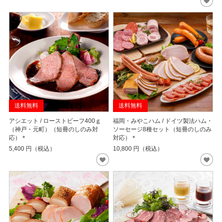
送料無料
送料無料
アシエット / ローストビーフ400ｇ
福岡・みやこハム / ドイツ製法ハム・
（神戸・元町）（短冊のしのみ対
ソーセージ8種セット（短冊のしのみ
応）＊
対応）＊
5,400
円（税込）
10,800
円（税込）