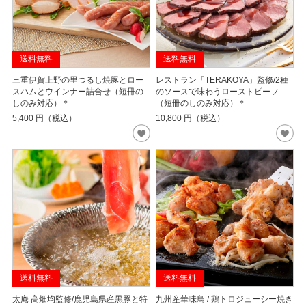
送料無料
送料無料
三重伊賀上野の里つるし焼豚とロー
レストラン「TERAKOYA」監修/2種
スハムとウインナー詰合せ（短冊の
のソースで味わうローストビーフ
しのみ対応）＊
（短冊のしのみ対応）＊
5,400
円（税込）
10,800
円（税込）
送料無料
送料無料
太庵 高畑均監修/鹿児島県産黒豚と特
九州産華味鳥 / 鶏トロジューシー焼き