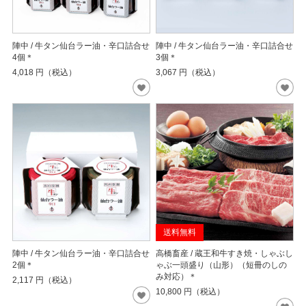
陣中 / 牛タン仙台ラー油・辛口詰合せ
陣中 / 牛タン仙台ラー油・辛口詰合せ
4個＊
3個＊
4,018
円（税込）
3,067
円（税込）
送料無料
陣中 / 牛タン仙台ラー油・辛口詰合せ
高橋畜産 / 蔵王和牛すき焼・しゃぶし
2個＊
ゃぶ一頭盛り（山形）（短冊のしの
み対応）＊
2,117
円（税込）
10,800
円（税込）