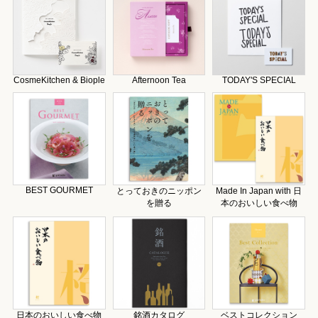
CosmeKitchen & Biople
Afternoon Tea
TODAY'S SPECIAL
BEST GOURMET
とっておきのニッポン
Made In Japan with 日
を贈る
本のおいしい食べ物
日本のおいしい食べ物
銘酒カタログ
ベストコレクション