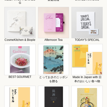
G
CosmeKitchen & Biople
Afternoon Tea
TODAY'S SPECIAL
BEST GOURMET
とっておきのニッポン
Made In Japan with 日
を贈る
本のおいしい食べ物