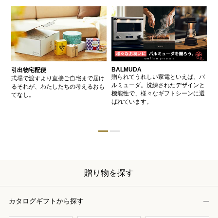
BALMUDA
バ
引出物宅配便
、
贈られてうれしい家電といえば、バ
愛
式場で渡すより直接ご自宅まで届け
、
ルミューダ。洗練されたデザインと
ー
るそれが、わたしたちの考えるおも
的
機能性で、様々なギフトシーンに選
イ
てなし。
ン
ばれています。
器
贈り物を探す
カタログギフトから探す