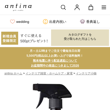
wedding
出産内祝い
香典返し
カタログギフトを
受け取られた方はこちら
月～土12時までご注文で最短当日出荷
5,500円(税込)以上お買い上げで送料無料！
熊本地震に伴う配送遅延について
お盆期間中の発送につきまして2026
>
>
antina ホーム
インテリア雑貨・ホームケア・家電
インテリア小物