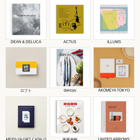
DEAN & DELUCA
ACTUS
ILLUMS
dancyu
AKOMEYA TOKYO
ロフト
MEIDI-YA GIFT CATALO
UNITED ARROWS
家庭画報