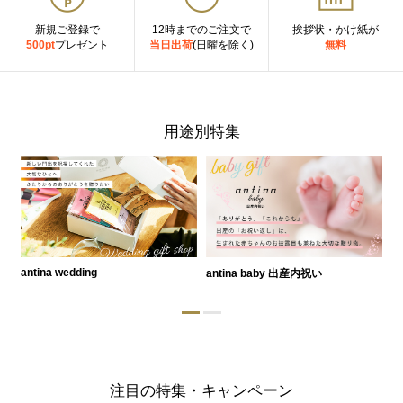
新規ご登録で
12時までのご注文で
挨拶状・かけ紙が
500pt
プレゼント
当日出荷
(日曜を除く)
無料
用途別特集
antina wedding
antina baby 出産内祝い
a
注目の特集・キャンペーン