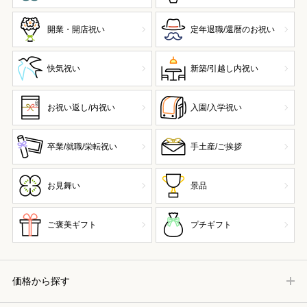
開業・開店祝い
定年退職/還暦のお祝い
快気祝い
新築/引越し内祝い
お祝い返し/内祝い
入園/入学祝い
卒業/就職/栄転祝い
手土産/ご挨拶
お見舞い
景品
ご褒美ギフト
プチギフト
価格から探す