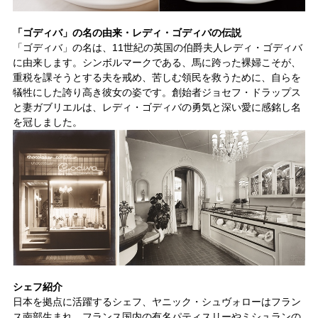
「ゴディバ」の名の由来・レディ・ゴディバの伝説
「ゴディバ」の名は、11世紀の英国の伯爵夫人レディ・ゴディバ
に由来します。シンボルマークである、馬に跨った裸婦こそが、
重税を課そうとする夫を戒め、苦しむ領民を救うために、自らを
犠牲にした誇り高き彼女の姿です。創始者ジョセフ・ドラップス
と妻ガブリエルは、レディ・ゴディバの勇気と深い愛に感銘し名
を冠しました。
シェフ紹介
日本を拠点に活躍するシェフ、ヤニック・シュヴォローはフラン
ス南部生まれ。フランス国内の有名パティスリーやミシュランの