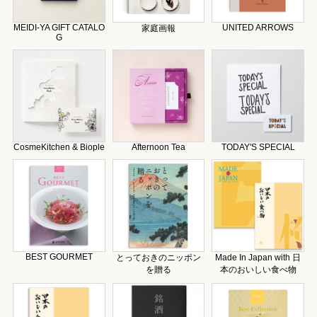
MEIDI-YA GIFT CATALO
UNITED ARROWS
家庭画報
G
CosmeKitchen & Biople
Afternoon Tea
TODAY'S SPECIAL
BEST GOURMET
とっておきのニッポン
Made In Japan with 日
を贈る
本のおいしい食べ物