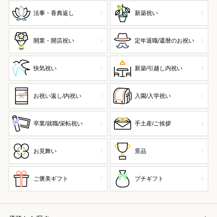
法事・香典返し
新築祝い
開業・開店祝い
定年退職/還暦のお祝い
快気祝い
新築/引越し内祝い
お祝い返し/内祝い
入園/入学祝い
卒業/就職/栄転祝い
手土産/ご挨拶
お見舞い
景品
ご褒美ギフト
プチギフト