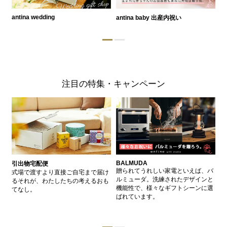
antina wedding
antina baby 出産内祝い
a
注目の特集・キャンペーン
BALMUDA
バ
引出物宅配便
、
贈られてうれしい家電といえば、バ
愛
式場で渡すより直接ご自宅まで届け
、
ルミューダ。洗練されたデザインと
ー
るそれが、わたしたちの考えるおも
的
機能性で、様々なギフトシーンに選
イ
てなし。
ン
ばれています。
器