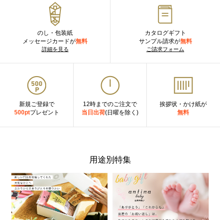
のし・包装紙
カタログギフト
メッセージカードが
無料
サンプル請求が
無料
詳細を見る
ご請求フォーム
新規ご登録で
12時までのご注文で
挨拶状・かけ紙が
500pt
プレゼント
当日出荷
(日曜を除く)
無料
用途別特集