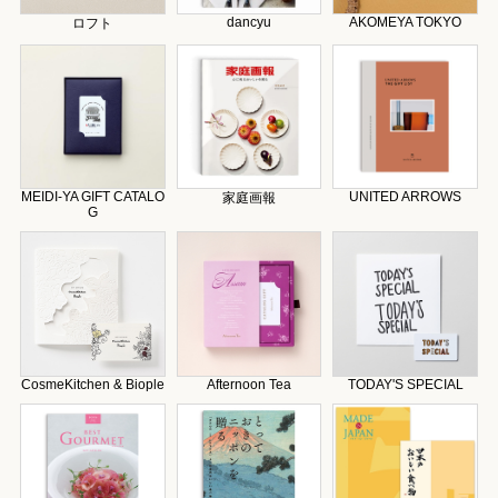
dancyu
AKOMEYA TOKYO
ロフト
MEIDI-YA GIFT CATALO
UNITED ARROWS
家庭画報
G
CosmeKitchen & Biople
Afternoon Tea
TODAY'S SPECIAL