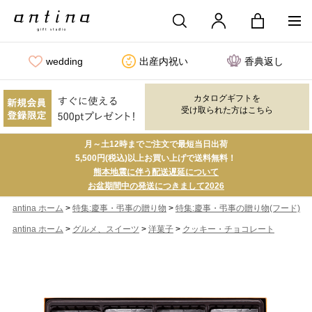
wedding
出産内祝い
香典返し
カタログギフトを
受け取られた方はこちら
月～土12時までご注文で最短当日出荷
5,500円(税込)以上お買い上げで送料無料！
熊本地震に伴う配送遅延について
お盆期間中の発送につきまして2026
>
>
antina ホーム
特集:慶事・弔事の贈り物
特集:慶事・弔事の贈り物(フード)
>
>
>
antina ホーム
グルメ、スイーツ
洋菓子
クッキー・チョコレート