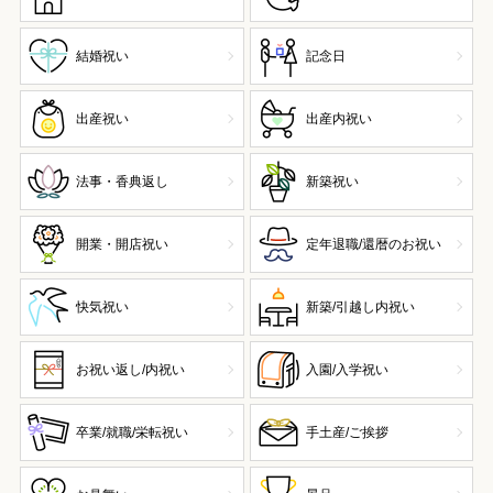
結婚祝い
記念日
出産祝い
出産内祝い
法事・香典返し
新築祝い
開業・開店祝い
定年退職/還暦のお祝い
快気祝い
新築/引越し内祝い
お祝い返し/内祝い
入園/入学祝い
卒業/就職/栄転祝い
手土産/ご挨拶