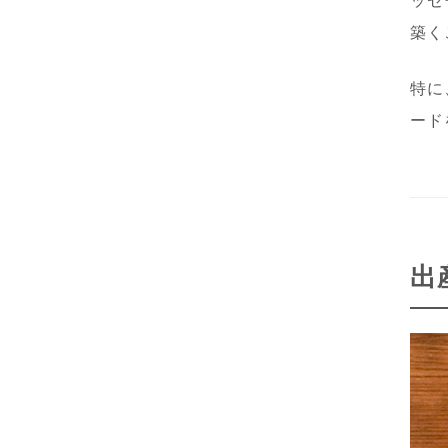
ッセ
築く
特に
ード
出