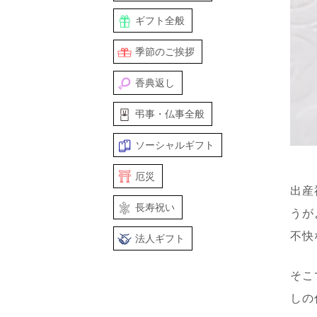
ギフト全般
季節のご挨拶
香典返し
弔事・仏事全般
ソーシャルギフト
厄災
出産
長寿祝い
うが
不快
法人ギフト
そこ
しの