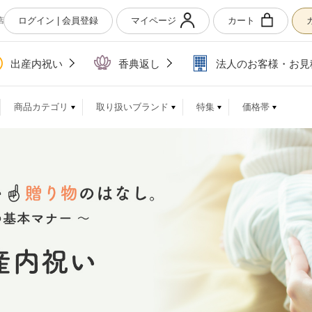
ログイン | 会員登録
マイページ
カート
店
出産内祝い
香典返し
法人のお客様・お見
商品カテゴリ
取り扱いブランド
特集
価格帯