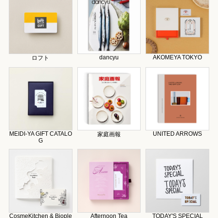
dancyu
AKOMEYA TOKYO
ロフト
MEIDI-YA GIFT CATALO
UNITED ARROWS
家庭画報
G
CosmeKitchen & Biople
Afternoon Tea
TODAY'S SPECIAL