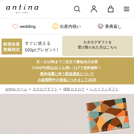
wedding
出産内祝い
香典返し
カタログギフトを
受け取られた方はこちら
月～土12時までご注文で最短当日出荷
5,500円(税込)以上お買い上げで送料無料！
熊本地震に伴う配送遅延について
お盆期間中の発送につきまして2026
＞
＞
＞
antina ホーム
カタログギフト
体験カタログ
レストランギフト