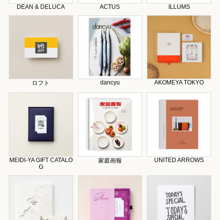
DEAN & DELUCA
ACTUS
ILLUMS
dancyu
AKOMEYA TOKYO
ロフト
MEIDI-YA GIFT CATALO
UNITED ARROWS
家庭画報
G