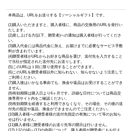
本商品は、URLをお送りする【ソーシャルギフト】です。
(1)購入いただきますと、購入者様に、商品の交換用のURLを発行い
たします。
(2)差し上げる方(以下、贈受者)への通知は購入者様が行ってくださ
い。
(3)購入代金には商品代金に加え、お届けまでに必要なサービス手数
料が含まれています。
(4)贈受者様がURLからお好きな商品を選び、送付先を入力すること
で当社が指定された送付先にお送りします。
(5)このURLは１回に限り使用することができます。
(6)このURLを贈受者様以外に知られない、知らせないよう注意して
ご利用ください。
(7)購入後はいかなる事由でも、換金や返品はお受けすることができ
ません。
(8)有効期限は購入日より6ヶ月です。詳細な日付については商品交
換専用サイト内をご確認ください。
(9)有効期限を経過すると利用できなくなり、その場合、その後の送
付先の指定や返品、換金ができませんのでご注意ください。
(10)購入者様への贈受者様の送付先指定の有無について等のお知ら
せは行いません。
(11)購入者様に贈受者様のお送り先等の開示は行いません。
(12)上記の(4)～(11)の内容について、購入者様が贈受者にもお伝え