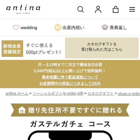
wedding
出産内祝い
香典返し
カタログギフトを
受け取られた方はこちら
月～土12時までご注文で最短当日出荷
5,500円(税込)以上お買い上げで送料無料！
熊本地震に伴う配送遅延について
お盆期間中の発送につきまして2026
>
>
>
antina ホーム
ソーシャルギフト(e-order gift)
カタログギフト
uluao e-order