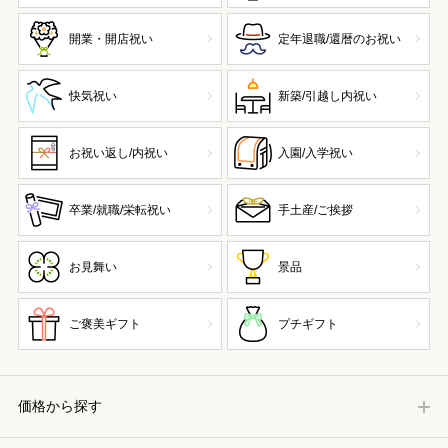
開業・開店祝い
定年退職/還暦のお祝い
快気祝い
新築/引越し内祝い
お祝い返し/内祝い
入園/入学祝い
卒業/就職/栄転祝い
手土産/ご挨拶
お見舞い
景品
ご褒美ギフト
プチギフト
価格から探す