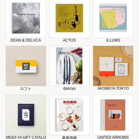
DEAN & DELUCA
ACTUS
ILLUMS
dancyu
AKOMEYA TOKYO
ロフト
MEIDI-YA GIFT CATALO
UNITED ARROWS
家庭画報