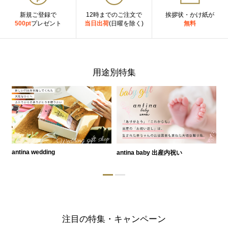
新規ご登録で
12時までのご注文で
挨拶状・かけ紙が
500pt
プレゼント
当日出荷
(日曜を除く)
無料
用途別特集
antina wedding
antina baby 出産内祝い
a
注目の特集・キャンペーン