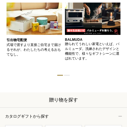
BALMUDA
バ
引出物宅配便
、
贈られてうれしい家電といえば、バ
愛
式場で渡すより直接ご自宅まで届け
、
ルミューダ。洗練されたデザインと
ー
るそれが、わたしたちの考えるおも
的
機能性で、様々なギフトシーンに選
イ
てなし。
ン
ばれています。
器
贈り物を探す
カタログギフトから探す