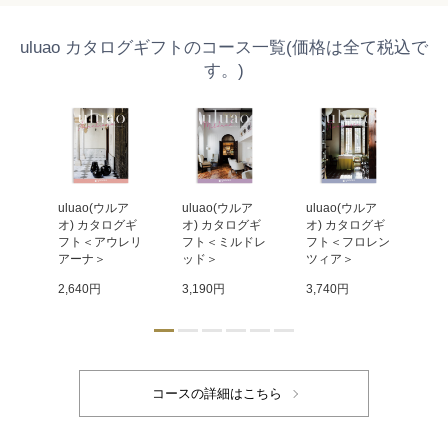
uluao カタログギフトのコース一覧(価格は全て税込で
す。)
ア
uluao(ウルア
uluao(ウルア
uluao(ウルア
ul
グギ
オ) カタログギ
オ) カタログギ
オ) カタログギ
オ
ヴィ
フト＜アウレリ
フト＜ミルドレ
フト＜フロレン
フ
アーナ＞
ッド＞
ツィア＞
ト
2,640円
3,190円
3,740円
4,