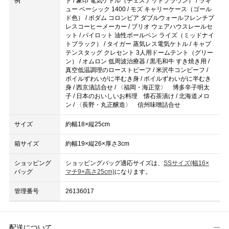
例
ト / 象印 電気ケトル（チェスナットブラウン） / ラキ
ュー ベーシック 1400 / モズ キャリーケース（ゴール
ド色） / ボダム コロンビア ダブルウォールフレンチプ
レスコーヒーメーカー / ブリオ ウェアハウスレールセ
ット / パイロット 油性ボールペン ライズ（ミッドナイ
トブラック） / タイガー 蒸気レス電気ケトル / キャプ
テンスタッグ クレセント 3人用ドームテント（グリー
ン） / オムロン 低周波治療器 / 黒毛和牛 すき焼き用 /
真空低温調理のローストビーフ / 米沢牛コンビーフ /
ボイルずわいがに半むき身 / ボイルずわいがに半むき
身 / 西京漬詰合せ / 〈福岡・海正堂〉 博多辛子明太
子 / 日本のおいしいお料理 懐石茶漬け / 北海道メロ
ン / 〈長野・丸正醸造〉 信州味噌詰合せ
サイズ
約幅18×縦25cm
箱サイズ
約幅19×縦26×厚さ3cm
ショッピング
ショッピングバッグ適応サイズは、
SSサイズ(幅16×
バッグ
マチ9×高さ25cm)
になります。
管理番号
26136017
配送について