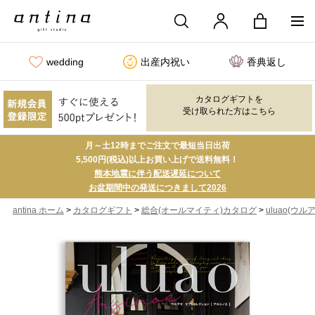
wedding
出産内祝い
香典返し
カタログギフトを
受け取られた方はこちら
月～土12時までご注文で最短当日出荷
5,500円(税込)以上お買い上げで送料無料！
熊本地震に伴う配送遅延について
お盆期間中の発送につきまして2026
>
>
>
antina ホーム
カタログギフト
総合(オールマイティ)カタログ
uluao(ウル