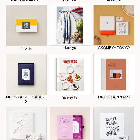
dancyu
AKOMEYA TOKYO
ロフト
MEIDI-YA GIFT CATALO
UNITED ARROWS
家庭画報
G