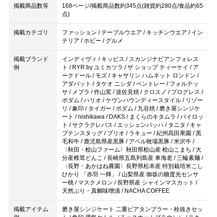
掲載商品数等
168ページ/掲載商品数約345点(雑貨約280点/食品約65
点)
掲載カテゴリ
ファッション / テーブルウエア / キッチンウエア / イン
テリア / ホビー / グルメ
掲載ブランド
インディヴィ / キッピス / スカンジナビアンフォレス
例
ト / RYR by ユミカツラ / ザ ショップ ティーケイ / ア
ークドール / モズ / キャサリン ハムネット ロンドン /
アダバット / タケオ ニシダ / ベントレー / フォルテッ
サ / メプラ / 作山窯 / 波佐見焼 / クロスノ / プログレス /
ボダム / ハリオ / ケヴンハウンディースタイル / リゾー
リ / 象印 / タイガー / ボダム / 九谷焼 / 磨き屋シンジケ
ート / nishikawa / DAKS / まくらのキタムラ / パイロッ
ト / サクラクレパス / エッシェンバッハ / タニタ / キャ
プテンスタッグ / ブリオ / ラキュー / 紀州高田果園 / 黒
毛和牛 / 鹿児島県産黒豚 / アベル牧場黒豚 / 米沢牛 /
〈秋田・桧山ファーム〉秋田県桧山産 桧山こまち / 大
分産椎茸どんこ / 長崎県五島列島産 車海老 / 三輪素麺 /
〈長野・あかはね農園〉長野県松本産 特別栽培米こし
ひかり 「赤羽 一輝」 / 山梨県産 御坂の糖度光センサ
ー桃 / マスクメロン / 長野県産 シャインマスカット /
天然ぶり・真鯛味噌漬 / NACHA COFFEE
掲載アイテム
磨き屋シンジケート 二重ビアタンブラー・栓抜きセッ