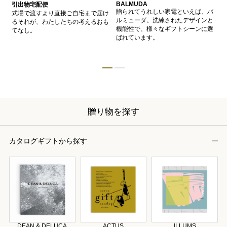
BALMUDA
バ
引出物宅配便
、
贈られてうれしい家電といえば、バ
愛
式場で渡すより直接ご自宅まで届け
、
ルミューダ。洗練されたデザインと
ー
るそれが、わたしたちの考えるおも
的
機能性で、様々なギフトシーンに選
イ
てなし。
ン
ばれています。
器
贈り物を探す
カタログギフトから探す
DEAN & DELUCA
ACTUS
ILLUMS