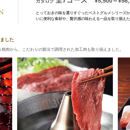
全7コース
¥5,500～¥56,
カタログ
とっておきの味を選りすぐったベストグルメシリーズか
いに便利な食材や、贅沢感の味わえる一品を取り揃えた
ました
う精肉から、こだわりの製法で調理された加工肉も取り揃えました。