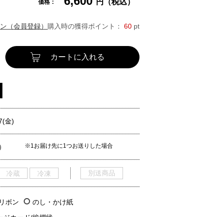
6,600
円（税込）
価格：
ン（会員登録）
購入時の獲得ポイント：
60
pt
カートに入れる
7(金)
※1お届け先に1つお送りした場合
）
別送商品
冷蔵
冷凍
/リボン
のし・かけ紙