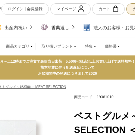
ログイン | 会員登録
マイページ
カート
店
出産内祝い
香典返し
法人のお客様・お見
商品カテゴリ
取り扱いブランド
特集
価格帯
月～土12時までご注文で最短当日出荷 5,500円(税込)以上お買い上げで送料無料
熊本地震に伴う配送遅延について
お盆期間中の発送につきまして2026
ストグルメ～銘柄肉～ MEAT SELECTION
商品コード： 19361010
ベストグルメ～
SELECTION 