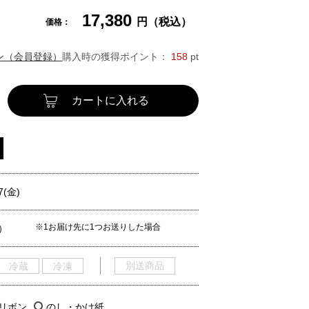
17,380
円（税込）
価格：
ン（会員登録）
購入時の獲得ポイント：
158
pt
カートに入れる
7(金)
※1お届け先に1つお送りした場合
）
別送商品
冷蔵
冷凍
/リボン
のし・かけ紙