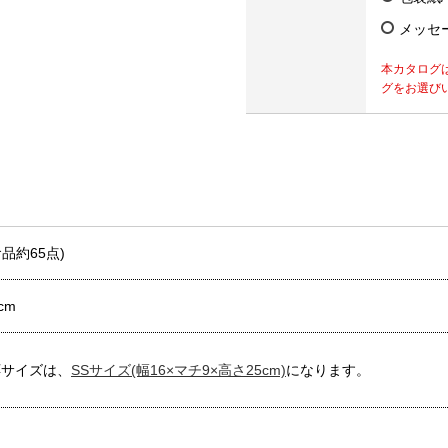
メッセ
本カタログ
グをお選び
食品約65点)
cm
応サイズは、
SSサイズ(幅16×マチ9×高さ25cm)
になります。