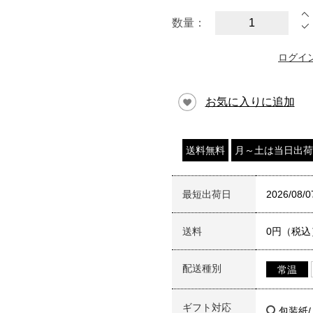
数量：
ログイ
お気に入りに追加
送料無料
月～土は当日出荷
最短出荷日
2026/08/0
送料
0円（税込
配送種別
常温
ギフト対応
包装紙