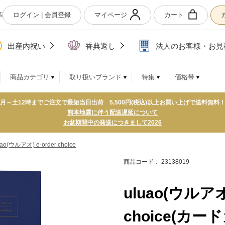
ログイン | 会員登録
マイページ
カート
店
出産内祝い
香典返し
法人のお客様・お見
商品カテゴリ
取り扱いブランド
特集
価格帯
月～土12時までご注文で最短当日出荷 5,500円(税込)以上お買い上げで送料無料
熊本地震に伴う配送遅延について
お盆期間中の発送につきまして2026
uao(ウルアオ) e-order choice
商品コード： 23138019
uluao(ウルアオ)
choice(カ