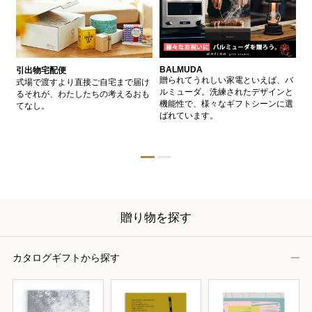
BALMUDA
バ
引出物宅配便
、
贈られてうれしい家電といえば、バ
愛
式場で渡すより直接ご自宅まで届け
、
ルミューダ。洗練されたデザインと
ー
るそれが、わたしたちの考えるおも
的
機能性で、様々なギフトシーンに選
イ
てなし。
ン
ばれています。
器
贈り物を探す
カタログギフトから探す