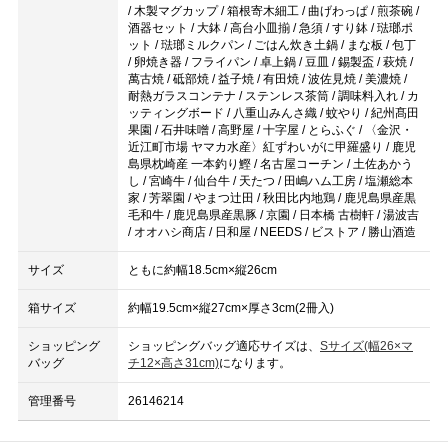
/ 木製マグカップ / 箱根寄木細工 / 曲げわっぱ / 煎茶碗 /
酒器セット / 大鉢 / 高台小皿揃 / 急須 / すり鉢 / 琺瑯ポ
ット / 琺瑯ミルクパン / ごはん炊き土鍋 / まな板 / 包丁
/ 卵焼き器 / フライパン / 卓上鍋 / 豆皿 / 錫製盃 / 萩焼 /
萬古焼 / 砥部焼 / 益子焼 / 有田焼 / 波佐見焼 / 美濃焼 /
耐熱ガラスコンテナ / ステンレス茶筒 / 調味料入れ / カ
ッティングボード / 八重山みんさ織 / 蚊やり / 紀州髙田
果園 / 石井味噌 / 高野屋 / 十字屋 / とらふぐ / 〈金沢・
近江町市場 ヤマカ水産〉紅ずわいがに甲羅盛り / 鹿児
島県枕崎産 一本釣り鰹 / 名古屋コーチン / 土佐あかう
し / 宮崎牛 / 仙台牛 / 天たつ / 田嶋ハム工房 / 塩瀬総本
家 / 芳翠園 / やまつ辻田 / 秋田比内地鶏 / 鹿児島県産黒
毛和牛 / 鹿児島県産黒豚 / 京園 / 日本橋 古樹軒 / 湯波吉
/ オオハシ商店 / 日和屋 / NEEDS / ビストア / 勝山酒造
サイズ
ともに約幅18.5cm×縦26cm
箱サイズ
約幅19.5cm×縦27cm×厚さ3cm(2冊入)
ショッピング
ショッピングバッグ適応サイズは、
Sサイズ(幅26×マ
バッグ
チ12×高さ31cm)
になります。
管理番号
26146214