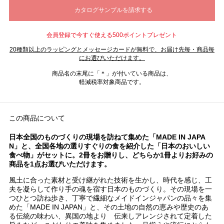
会員登録で今すぐ使える500ポイントプレゼント
20種類以上のラッピングとメッセージカードが無料で、お届け先毎・商品毎
にお選びいただけます。
商品名の末尾に「＊」が付いている商品は、
軽減税率対象商品です。
この商品について
日本全国のものづくりの現場を訪ねて集めた「MADE IN JAPA
N」と、全国各地の選りすぐりの食を紹介した「日本のおいしい
食べ物」がセットに。2冊をお贈りし、どちらか1冊よりお好みの
商品を1点お選びいただけます。
風土に合った素材と受け継がれた技術を生かし、時代を感じ、工
夫を凝らして作り手の魂を宿す日本のものづくり。その現場を一
つひとつ訪ね歩き、丁寧で繊細なメイドインジャパンの品々を集
めた「MADE IN JAPAN」と、その土地の自然の恵みや歴史のあ
る伝統の味わい、異国の地より 伝来しアレンジされて定着した