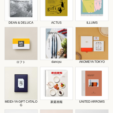
DEAN & DELUCA
ACTUS
ILLUMS
dancyu
AKOMEYA TOKYO
ロフト
MEIDI-YA GIFT CATALO
UNITED ARROWS
家庭画報
G