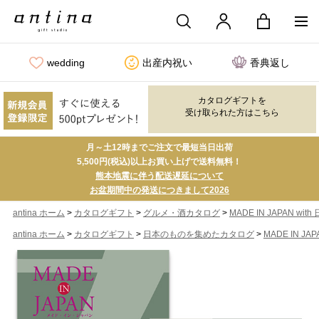
wedding
出産内祝い
香典返し
カタログギフトを
受け取られた方はこちら
月～土12時までご注文で最短当日出荷
5,500円(税込)以上お買い上げで送料無料！
熊本地震に伴う配送遅延について
お盆期間中の発送につきまして2026
>
>
>
antina ホーム
カタログギフト
グルメ・酒カタログ
MADE IN JAPAN w
>
>
>
antina ホーム
カタログギフト
日本のものを集めたカタログ
MADE IN J