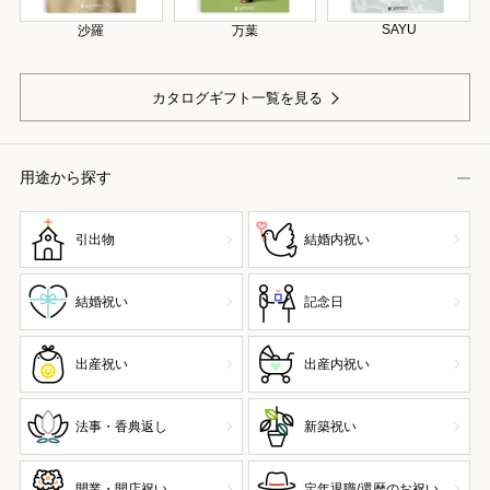
SAYU
沙羅
万葉
カタログギフト一覧を見る
用途から探す
引出物
結婚内祝い
結婚祝い
記念日
出産祝い
出産内祝い
法事・香典返し
新築祝い
開業・開店祝い
定年退職/還暦のお祝い