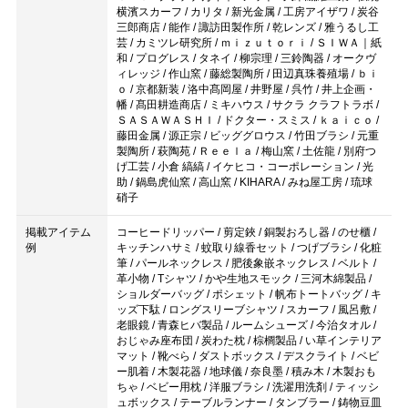
横濱スカーフ / カリタ / 新光金属 / 工房アイザワ / 炭谷
三郎商店 / 能作 / 諏訪田製作所 / 乾レンズ / 雅うるし工
芸 / カミツレ研究所 / ｍｉｚｕｔｏｒｉ / ＳＩＷＡ｜紙
和 / プログレス / タネイ / 柳宗理 / 三鈴陶器 / オークヴ
ィレッジ / 作山窯 / 藤総製陶所 / 田辺真珠養殖場 / ｂｉ
ｏ / 京都新装 / 洛中髙岡屋 / 井野屋 / 呉竹 / 井上企画・
幡 / 髙田耕造商店 / ミキハウス / サクラ クラフトラボ /
ＳＡＳＡＷＡＳＨＩ / ドクター・スミス / ｋａｉｃｏ /
藤田金属 / 源正宗 / ビッググロウス / 竹田ブラシ / 元重
製陶所 / 萩陶苑 / Ｒｅｅｌａ / 梅山窯 / 土佐龍 / 別府つ
げ工芸 / 小倉 縞縞 / イケヒコ・コーポレーション / 光
助 / 鍋島虎仙窯 / 高山窯 / KIHARA / みね屋工房 / 琉球
硝子
掲載アイテム
コーヒードリッパー / 剪定鋏 / 銅製おろし器 / のせ櫃 /
例
キッチンハサミ / 蚊取り線香セット / つげブラシ / 化粧
筆 / パールネックレス / 肥後象嵌ネックレス / ベルト /
革小物 / Tシャツ / かや生地スモック / 三河木綿製品 /
ショルダーバッグ / ポシェット / 帆布トートバッグ / キ
ッズ下駄 / ロングスリーブシャツ / スカーフ / 風呂敷 /
老眼鏡 / 青森ヒバ製品 / ルームシューズ / 今治タオル /
おじゃみ座布団 / 炭わた枕 / 棕櫚製品 / い草インテリア
マット / 靴べら / ダストボックス / デスクライト / ベビ
ー肌着 / 木製花器 / 地球儀 / 奈良墨 / 積み木 / 木製おも
ちゃ / ベビー用枕 / 洋服ブラシ / 洗濯用洗剤 / ティッシ
ュボックス / テーブルランナー / タンブラー / 鋳物豆皿