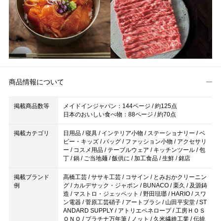
商品情報について
掲載商品数等
メイドインジャパン：144ページ / 約125点
日本のおいしい食べ物：88ページ / 約70点
掲載カテゴリ
日用品 / 寝具 / インテリア小物 / ステーショナリー / ベ
ビー・キッズ / バッグ / ファッション小物 / アクセサリ
ー / コスメ用品 / テーブルウェア / キッチンツール / 包
丁 / 鍋 / ご当地麺 / 飯供に / 加工食品 / 生鮮 / 銘店
掲載ブランド
高橋工芸 / ササキ工芸 / コサイン / とみおかクリーニン
例
グ / カルデサック・ジャポン / BUNACO / 栗久 / 及源鋳
造 / マストロ・ジェッペット / 野田琺瑯 / HARIO / スワ
ン電器 / 菅原工芸硝子 / アートブラシ / 山田平安堂 / ST
ANDARD SUPPLY / アトリエペネロープ / 工房ＨＯＳ
ＯＮＯ / プラチナ万年筆 / ノット / 久米繊維工業 / 伝統