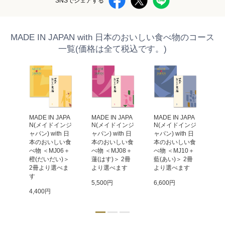
SNSでシェアする
MADE IN JAPAN with 日本のおいしい食べ物のコース
一覧(価格は全て税込です。)
APA
MADE IN JAPA
MADE IN JAPA
MADE IN JAPA
MA
ンジ
N(メイドインジ
N(メイドインジ
N(メイドインジ
N
 日
ャパン) with 日
ャパン) with 日
ャパン) with 日
ャパ
い食
本のおいしい食
本のおいしい食
本のおいしい食
本
9＋
べ物 ＜MJ06＋
べ物 ＜MJ08＋
べ物 ＜MJ10＋
べ物
ね)
橙(だいだい)＞ 
蓮(はす)＞ 2冊
藍(あい)＞ 2冊
蓬(
選べ
2冊より選べま
より選べます
より選べます
冊
す
5,500円
6,600円
9,
4,400円