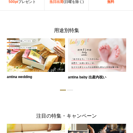
500pt
プレゼント
当日出荷
(日曜を除く)
無料
用途別特集
antina wedding
antina baby 出産内祝い
a
注目の特集・キャンペーン