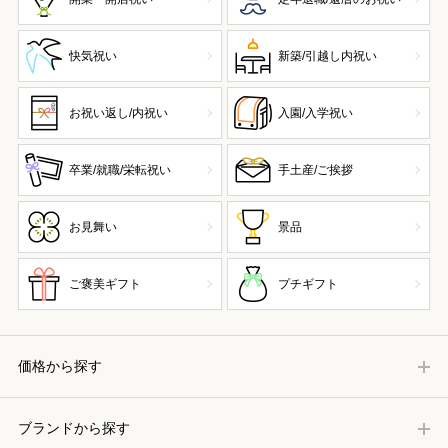
快気祝い
新築/引越し内祝い
お祝い返し/内祝い
入園/入学祝い
卒業/就職/栄転祝い
手土産/ご挨拶
お見舞い
景品
ご褒美ギフト
プチギフト
価格から探す
ブランドから探す