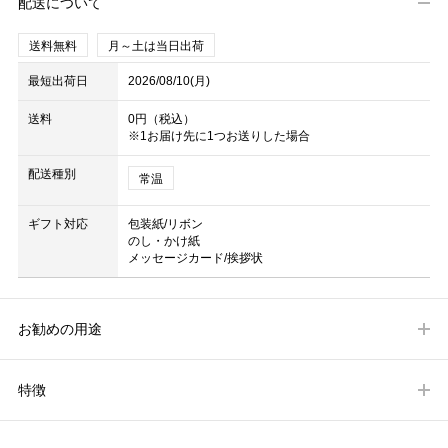
配送について
送料無料
月～土は当日出荷
最短出荷日
2026/08/10(月)
送料
0円（税込）
※1お届け先に1つお送りした場合
配送種別
常温
ギフト対応
包装紙/リボン
のし・かけ紙
メッセージカード/挨拶状
お勧めの用途
特徴