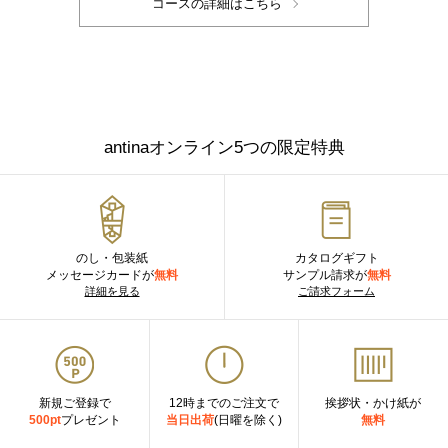
antinaオンライン5つの限定特典
のし・包装紙
カタログギフト
メッセージカードが
無料
サンプル請求が
無料
詳細を見る
ご請求フォーム
新規ご登録で
12時までのご注文で
挨拶状・かけ紙が
500pt
プレゼント
当日出荷
(日曜を除く)
無料