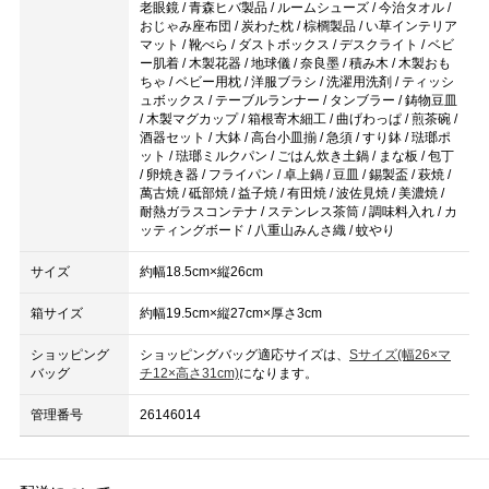
老眼鏡 / 青森ヒバ製品 / ルームシューズ / 今治タオル /
おじゃみ座布団 / 炭わた枕 / 棕櫚製品 / い草インテリア
マット / 靴べら / ダストボックス / デスクライト / ベビ
ー肌着 / 木製花器 / 地球儀 / 奈良墨 / 積み木 / 木製おも
ちゃ / ベビー用枕 / 洋服ブラシ / 洗濯用洗剤 / ティッシ
ュボックス / テーブルランナー / タンブラー / 鋳物豆皿
/ 木製マグカップ / 箱根寄木細工 / 曲げわっぱ / 煎茶碗 /
酒器セット / 大鉢 / 高台小皿揃 / 急須 / すり鉢 / 琺瑯ポ
ット / 琺瑯ミルクパン / ごはん炊き土鍋 / まな板 / 包丁
/ 卵焼き器 / フライパン / 卓上鍋 / 豆皿 / 錫製盃 / 萩焼 /
萬古焼 / 砥部焼 / 益子焼 / 有田焼 / 波佐見焼 / 美濃焼 /
耐熱ガラスコンテナ / ステンレス茶筒 / 調味料入れ / カ
ッティングボード / 八重山みんさ織 / 蚊やり
サイズ
約幅18.5cm×縦26cm
箱サイズ
約幅19.5cm×縦27cm×厚さ3cm
ショッピング
ショッピングバッグ適応サイズは、
Sサイズ(幅26×マ
バッグ
チ12×高さ31cm)
になります。
管理番号
26146014