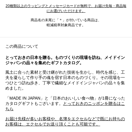
20種類以上のラッピングとメッセージカードが無料で、お届け先毎・商品毎
にお選びいただけます。
商品名の末尾に「＊」が付いている商品は、
軽減税率対象商品です。
この商品について
とっておきの日本を贈る。ものづくりの現場を訪ね、メイドイン
ジャパンの品々を集めたギフトカタログ。
風土に合った素材と受け継がれた技術を生かし、時代を感じ、工
夫を凝らして作り手の魂を宿す日本のものづくり。その現場を一
つひとつ訪ね歩き、丁寧で繊細なメイドインジャパンの品々を集
めました。
「MADE IN JAPAN」と「日本のおいしい食べ物」が1冊になった
カタログギフトもございます。
とっておきのニッポンを贈るはこ
ちら
お届け先様が多いお客様や、名簿をエクセルなどで既にお持ちの
お客様は、エクセルでお送り頂くことも可能です。