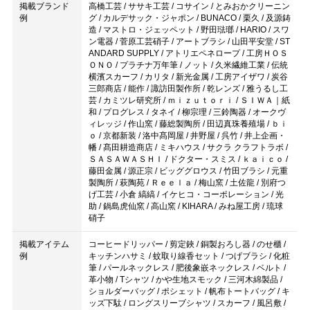
掲載ブランド
高橋工芸 / ササキ工芸 / コサイン / とみおかクリーニン
例
グ / カルデサック・ジャポン / BUNACO / 栗久 / 及源鋳
造 / マストロ・ジェッペット / 野田琺瑯 / HARIO / スワ
ン電器 / 菅原工芸硝子 / アートブラシ / 山田平安堂 / ST
ANDARD SUPPLY / アトリエペネロープ / 工房ＨＯＳ
ＯＮＯ / プラチナ万年筆 / ノット / 久米繊維工業 / 伝統
横濱スカーフ / カリタ / 新光金属 / 工房アイザワ / 炭谷
三郎商店 / 能作 / 諏訪田製作所 / 乾レンズ / 雅うるし工
芸 / カミツレ研究所 / ｍｉｚｕｔｏｒｉ / ＳＩＷＡ｜紙
和 / プログレス / タネイ / 柳宗理 / 三鈴陶器 / オークヴ
ィレッジ / 作山窯 / 藤総製陶所 / 田辺真珠養殖場 / ｂｉ
ｏ / 京都新装 / 洛中髙岡屋 / 井野屋 / 呉竹 / 井上企画・
幡 / 髙田耕造商店 / ミキハウス / サクラ クラフトラボ /
ＳＡＳＡＷＡＳＨＩ / ドクター・スミス / ｋａｉｃｏ /
藤田金属 / 源正宗 / ビッググロウス / 竹田ブラシ / 元重
製陶所 / 萩陶苑 / Ｒｅｅｌａ / 梅山窯 / 土佐龍 / 別府つ
げ工芸 / 小倉 縞縞 / イケヒコ・コーポレーション / 光
助 / 鍋島虎仙窯 / 高山窯 / KIHARA / みね屋工房 / 琉球
硝子
掲載アイテム
コーヒードリッパー / 剪定鋏 / 銅製おろし器 / のせ櫃 /
例
キッチンハサミ / 蚊取り線香セット / つげブラシ / 化粧
筆 / パールネックレス / 肥後象嵌ネックレス / ベルト /
革小物 / Tシャツ / かや生地スモック / 三河木綿製品 /
ショルダーバッグ / ポシェット / 帆布トートバッグ / キ
ッズ下駄 / ロングスリーブシャツ / スカーフ / 風呂敷 /