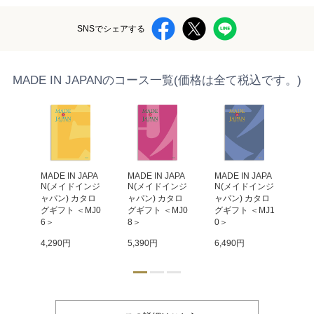
SNSでシェアする
MADE IN JAPANのコース一覧(価格は全て税込です。)
APA
MADE IN JAPA
MADE IN JAPA
MADE IN JAPA
MA
ンジ
N(メイドインジ
N(メイドインジ
N(メイドインジ
N
タロ
ャパン) カタロ
ャパン) カタロ
ャパン) カタロ
ャ
MJ2
グギフト ＜MJ0
グギフト ＜MJ0
グギフト ＜MJ1
グ
6＞
8＞
0＞
4
4,290円
5,390円
6,490円
9,