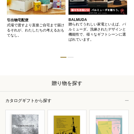
BALMUDA
バ
引出物宅配便
、
贈られてうれしい家電といえば、バ
愛
式場で渡すより直接ご自宅まで届け
、
ルミューダ。洗練されたデザインと
ー
るそれが、わたしたちの考えるおも
的
機能性で、様々なギフトシーンに選
イ
てなし。
ン
ばれています。
器
贈り物を探す
カタログギフトから探す