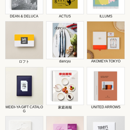
DEAN & DELUCA
ACTUS
ILLUMS
dancyu
AKOMEYA TOKYO
ロフト
MEIDI-YA GIFT CATALO
UNITED ARROWS
家庭画報
G