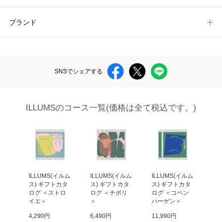
ブランド
SNSでシェアする
ILLUMSのコース一覧(価格は全て税込です。)
イルム
ILLUMS(イルム
ILLUMS(イルム
ILLUMS(イルム
IL
カタ
ス) ギフトカタ
ス) ギフトカタ
ス) ギフトカタ
ス
ヤ
ログ ＜ストロ
ログ ＜チボリ
ログ ＜コペン
ロ
イエ＞
＞
ハーゲン＞
ハ
4,290円
6,490円
11,990円
17