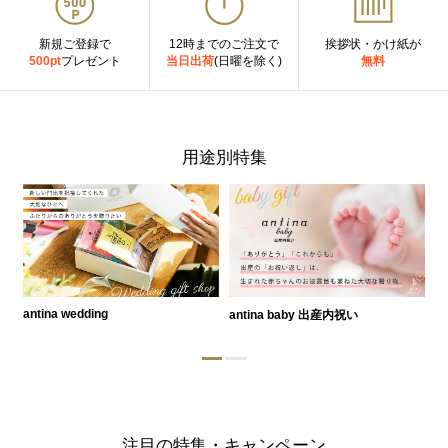
新規ご登録で
12時までのご注文で
挨拶状・かけ紙が
500pt
プレゼント
当日出荷
(日曜を除く)
無料
用途別特集
antina wedding
antina baby 出産内祝い
a
注目の特集・キャンペーン