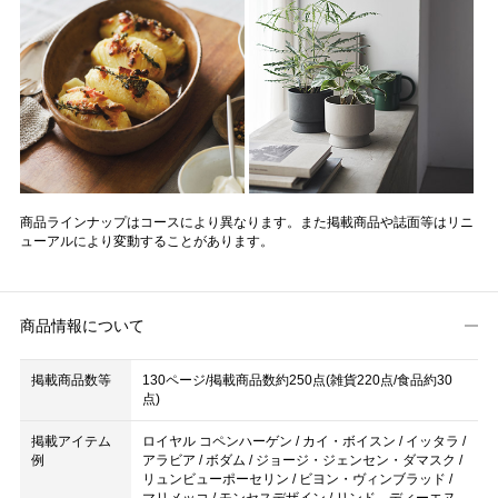
商品ラインナップはコースにより異なります。また掲載商品や誌面等はリニ
ューアルにより変動することがあります。
商品情報について
掲載商品数等
130ページ/掲載商品数約250点(雑貨220点/食品約30
点)
掲載アイテム
ロイヤル コペンハーゲン / カイ・ボイスン / イッタラ /
例
アラビア / ボダム / ジョージ・ジェンセン・ダマスク /
リュンビューポーセリン / ビヨン・ヴィンブラッド /
マリメッコ / モンセスデザイン / リンド ディーエヌ