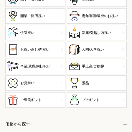
開業・開店祝い
定年退職/還暦のお祝い
快気祝い
新築/引越し内祝い
お祝い返し/内祝い
入園/入学祝い
卒業/就職/栄転祝い
手土産/ご挨拶
お見舞い
景品
ご褒美ギフト
プチギフト
価格から探す