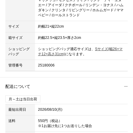
エー / アイーダ / クチポール / リンデン・ヨナス / ハム
ダキン / クリンタ / リビングリー / ホルムガード / ママ
ベビー / ロールストランド
サイズ
約幅21×縦22cm
箱サイズ
約幅22.5×縦23.5×厚さ2cm
ショッピング
ショッピングバッグ適応サイズは、
Sサイズ(幅26×マ
バッグ
チ12×高さ31cm)
になります。
管理番号
25180006
配送について
月～土は当日出荷
最短出荷日
2026/08/10(月)
送料
550円（税込）
※1お届け先に1つお送りした場合