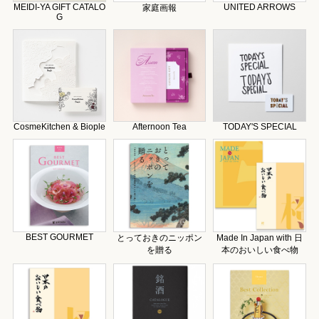
MEIDI-YA GIFT CATALO
UNITED ARROWS
家庭画報
G
CosmeKitchen & Biople
Afternoon Tea
TODAY'S SPECIAL
BEST GOURMET
とっておきのニッポン
Made In Japan with 日
を贈る
本のおいしい食べ物