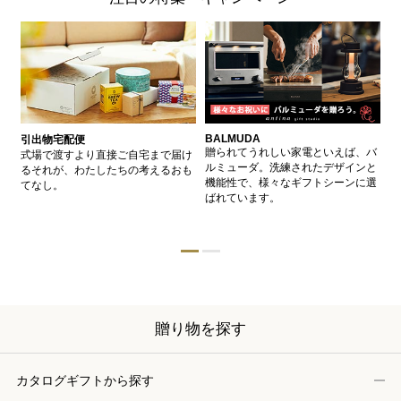
BALMUDA
バ
引出物宅配便
、
贈られてうれしい家電といえば、バ
愛
式場で渡すより直接ご自宅まで届け
、
ルミューダ。洗練されたデザインと
ー
るそれが、わたしたちの考えるおも
的
機能性で、様々なギフトシーンに選
イ
てなし。
ン
ばれています。
器
贈り物を探す
カタログギフトから探す