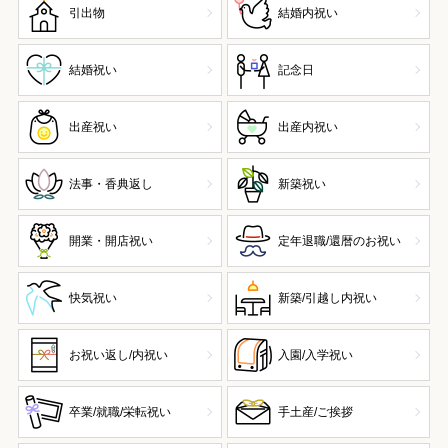
引出物
結婚内祝い
結婚祝い
記念日
出産祝い
出産内祝い
法事・香典返し
新築祝い
開業・開店祝い
定年退職/還暦のお祝い
快気祝い
新築/引越し内祝い
お祝い返し/内祝い
入園/入学祝い
卒業/就職/栄転祝い
手土産/ご挨拶