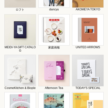
dancyu
AKOMEYA TOKYO
ロフト
MEIDI-YA GIFT CATALO
UNITED ARROWS
家庭画報
G
CosmeKitchen & Biople
Afternoon Tea
TODAY'S SPECIAL