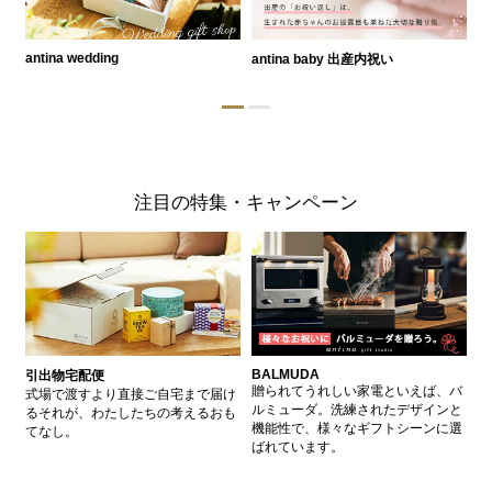
antina wedding
antina baby 出産内祝い
a
注目の特集・キャンペーン
BALMUDA
バ
引出物宅配便
、
贈られてうれしい家電といえば、バ
愛
式場で渡すより直接ご自宅まで届け
、
ルミューダ。洗練されたデザインと
ー
るそれが、わたしたちの考えるおも
的
機能性で、様々なギフトシーンに選
イ
てなし。
ン
ばれています。
器