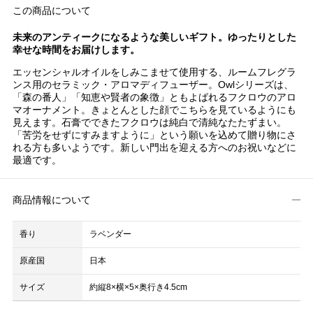
この商品について
未来のアンティークになるような美しいギフト。ゆったりとした
幸せな時間をお届けします。
エッセンシャルオイルをしみこませて使用する、ルームフレグラ
ンス用のセラミック・アロマディフューザー。Owlシリーズは、
「森の番人」「知恵や賢者の象徴」ともよばれるフクロウのアロ
マオーナメント。きょとんとした顔でこちらを見ているようにも
見えます。石膏でできたフクロウは純白で清純なたたずまい。
「苦労をせずにすみますように」という願いを込めて贈り物にさ
れる方も多いようです。新しい門出を迎える方へのお祝いなどに
最適です。
商品情報について
香り
ラベンダー
原産国
日本
サイズ
約縦8×横×5×奥行き4.5cm