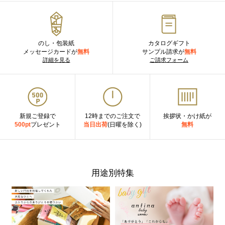
のし・包装紙
カタログギフト
メッセージカードが
無料
サンプル請求が
無料
詳細を見る
ご請求フォーム
新規ご登録で
12時までのご注文で
挨拶状・かけ紙が
500pt
プレゼント
当日出荷
(日曜を除く)
無料
用途別特集