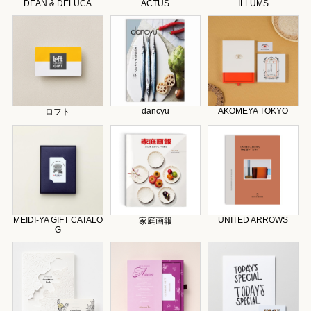
DEAN & DELUCA
ACTUS
ILLUMS
dancyu
AKOMEYA TOKYO
ロフト
MEIDI-YA GIFT CATALO
UNITED ARROWS
家庭画報
G