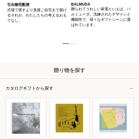
BALMUDA
バ
引出物宅配便
、
贈られてうれしい家電といえば、バ
愛
式場で渡すより直接ご自宅まで届け
、
ルミューダ。洗練されたデザインと
ー
るそれが、わたしたちの考えるおも
的
機能性で、様々なギフトシーンに選
イ
てなし。
ン
ばれています。
器
贈り物を探す
カタログギフトから探す