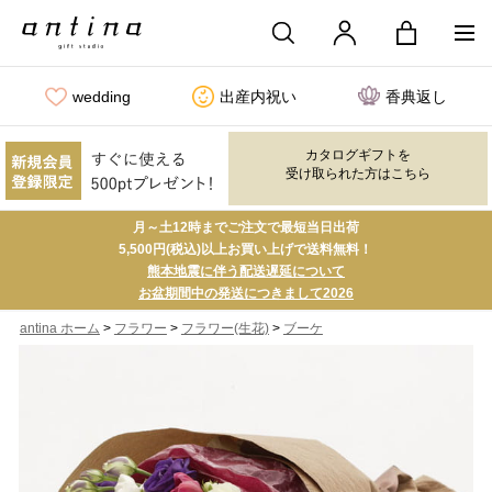
wedding
出産内祝い
香典返し
カタログギフトを
受け取られた方はこちら
月～土12時までご注文で最短当日出荷
5,500円(税込)以上お買い上げで送料無料！
熊本地震に伴う配送遅延について
お盆期間中の発送につきまして2026
>
>
>
antina ホーム
フラワー
フラワー(生花)
ブーケ