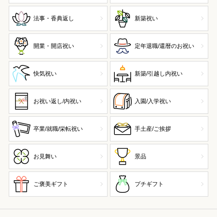
法事・香典返し
新築祝い
開業・開店祝い
定年退職/還暦のお祝い
快気祝い
新築/引越し内祝い
お祝い返し/内祝い
入園/入学祝い
卒業/就職/栄転祝い
手土産/ご挨拶
お見舞い
景品
ご褒美ギフト
プチギフト