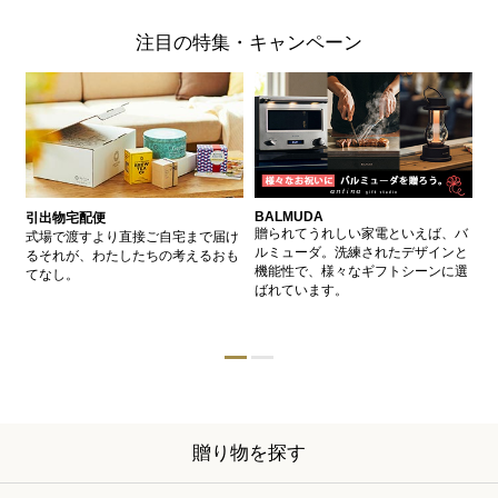
注目の特集・キャンペーン
BALMUDA
バ
引出物宅配便
、
贈られてうれしい家電といえば、バ
愛
式場で渡すより直接ご自宅まで届け
、
ルミューダ。洗練されたデザインと
ー
るそれが、わたしたちの考えるおも
的
機能性で、様々なギフトシーンに選
イ
てなし。
ン
ばれています。
器
贈り物を探す