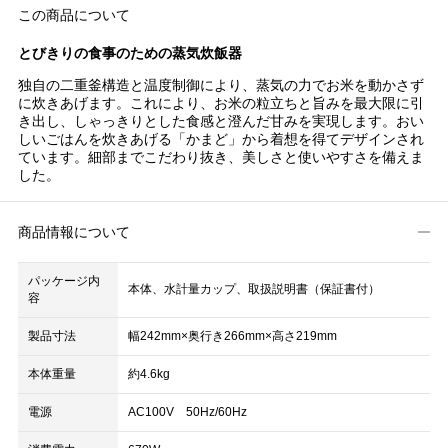
この商品について
とびきりの食事のための蒸気炊飯器
独自の二重釜構造と温度制御により、蒸気の力でお米を動かさず
に炊きあげます。これにより、お米の粒立ちと旨みを最大限に引
き出し、しゃっきりとした食感と澄んだ甘みを実現します。おい
しいごはんを炊きあげる「かまど」から着想を得てデザインされ
ています。細部までこだわり抜き、美しさと使いやすさを備えま
した。
商品情報について
パッケージ内
本体、水計量カップ、取扱説明書（保証書付）
容
製品寸法
幅242mm×奥行き266mm×高さ219mm
本体重量
約4.6kg
電源
AC100V 50Hz/60Hz