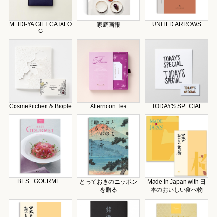
MEIDI-YA GIFT CATALO
UNITED ARROWS
家庭画報
G
CosmeKitchen & Biople
Afternoon Tea
TODAY'S SPECIAL
BEST GOURMET
とっておきのニッポン
Made In Japan with 日
を贈る
本のおいしい食べ物