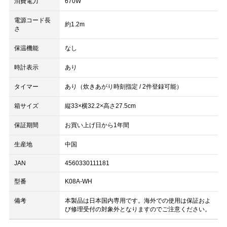
消費電力
670W
電源コード長
約1.2m
さ
保温機能
なし
時計表示
あり
タイマー
あり（炊きあがり時刻指定 / 2件登録可能）
箱サイズ
縦33×横32.2×高さ27.5cm
保証期間
お買い上げ日から1年間
生産地
中国
JAN
4560330111181
型番
K08A-WH
備考
本製品は日本国内専用です。海外での使用は保証およ
び修理受付の対象外となりますのでご注意ください。