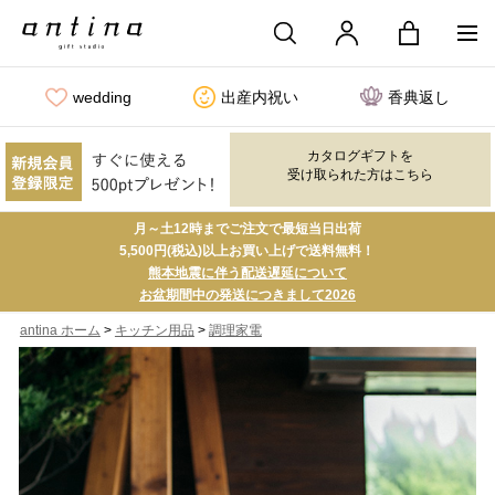
wedding
出産内祝い
香典返し
カタログギフトを
受け取られた方はこちら
月～土12時までご注文で最短当日出荷
5,500円(税込)以上お買い上げで送料無料！
熊本地震に伴う配送遅延について
お盆期間中の発送につきまして2026
>
>
antina ホーム
キッチン用品
調理家電