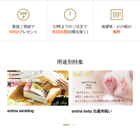
新規ご登録で
12時までのご注文で
挨拶状・かけ紙が
500pt
プレゼント
当日出荷
(日曜を除く)
無料
用途別特集
antina wedding
antina baby 出産内祝い
a