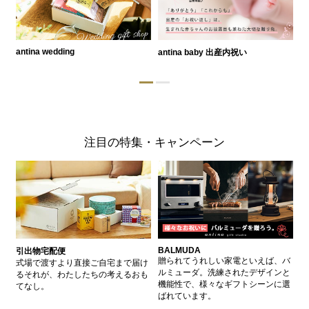
antina wedding
antina baby 出産内祝い
a
注目の特集・キャンペーン
BALMUDA
バ
引出物宅配便
、
贈られてうれしい家電といえば、バ
愛
式場で渡すより直接ご自宅まで届け
、
ルミューダ。洗練されたデザインと
ー
るそれが、わたしたちの考えるおも
的
機能性で、様々なギフトシーンに選
イ
てなし。
ン
ばれています。
器