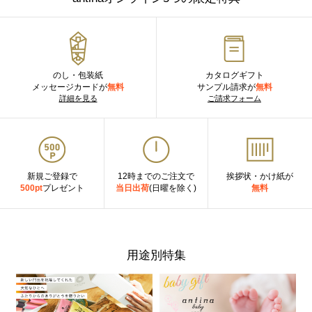
のし・包装紙
カタログギフト
メッセージカードが
無料
サンプル請求が
無料
詳細を見る
ご請求フォーム
新規ご登録で
12時までのご注文で
挨拶状・かけ紙が
500pt
プレゼント
当日出荷
(日曜を除く)
無料
用途別特集