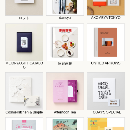
dancyu
AKOMEYA TOKYO
ロフト
MEIDI-YA GIFT CATALO
UNITED ARROWS
家庭画報
G
CosmeKitchen & Biople
Afternoon Tea
TODAY'S SPECIAL