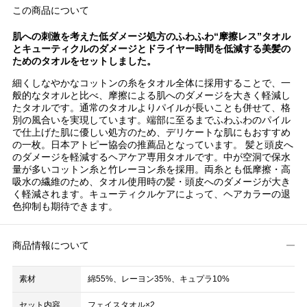
この商品について
肌への刺激を考えた低ダメージ処方のふわふわ“摩擦レス”タオル
とキューティクルのダメージとドライヤー時間を低減する美髪の
ためのタオルをセットしました。
細くしなやかなコットンの糸をタオル全体に採用することで、一
般的なタオルと比べ、摩擦による肌へのダメージを大きく軽減し
たタオルです。通常のタオルよりパイルが長いことも併せて、格
別の風合いを実現しています。端部に至るまでふわふわのパイル
で仕上げた肌に優しい処方のため、デリケートな肌にもおすすめ
の一枚。日本アトピー協会の推薦品となっています。 髪と頭皮へ
のダメージを軽減するヘアケア専用タオルです。中が空洞で保水
量が多いコットン糸と竹レーヨン糸を採用。両糸とも低摩擦・高
吸水の繊維のため、タオル使用時の髪・頭皮へのダメージが大き
く軽減されます。キューティクルケアによって、ヘアカラーの退
色抑制も期待できます。
商品情報について
素材
綿55%、レーヨン35%、キュプラ10%
セット内容
フェイスタオル×2