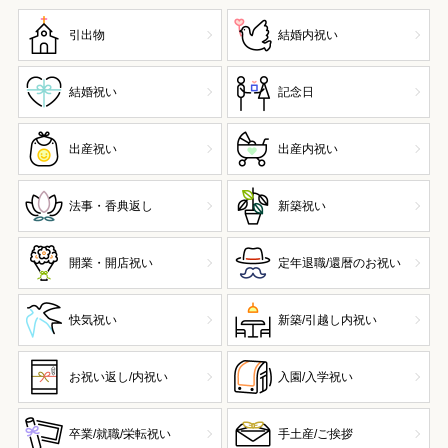
引出物
結婚内祝い
結婚祝い
記念日
出産祝い
出産内祝い
法事・香典返し
新築祝い
開業・開店祝い
定年退職/還暦のお祝い
快気祝い
新築/引越し内祝い
お祝い返し/内祝い
入園/入学祝い
卒業/就職/栄転祝い
手土産/ご挨拶