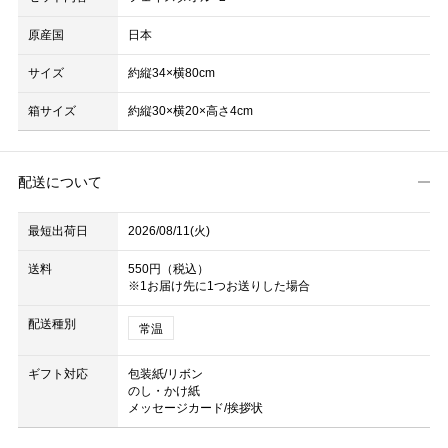
原産国
日本
サイズ
約縦34×横80cm
箱サイズ
約縦30×横20×高さ4cm
配送について
最短出荷日
2026/08/11(火)
送料
550円（税込）
※1お届け先に1つお送りした場合
配送種別
常温
ギフト対応
包装紙/リボン
のし・かけ紙
メッセージカード/挨拶状