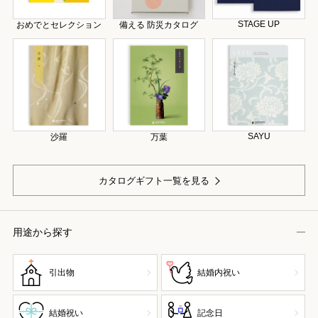
STAGE UP
おめでとセレクション
備える 防災カタログ
SAYU
沙羅
万葉
カタログギフト一覧を見る
用途から探す
引出物
結婚内祝い
結婚祝い
記念日