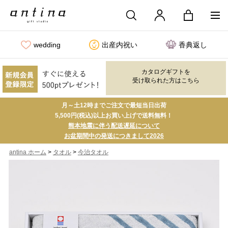
wedding
出産内祝い
香典返し
カタログギフトを
受け取られた方はこちら
月～土12時までご注文で最短当日出荷
5,500円(税込)以上お買い上げで送料無料！
熊本地震に伴う配送遅延について
お盆期間中の発送につきまして2026
>
>
antina ホーム
タオル
今治タオル