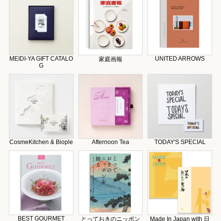
MEIDI-YA GIFT CATALO
UNITED ARROWS
家庭画報
G
CosmeKitchen & Biople
Afternoon Tea
TODAY'S SPECIAL
BEST GOURMET
とっておきのニッポン
Made In Japan with 日