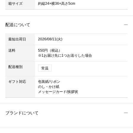
箱サイズ
約縦24×横36×高さ5cm
配送について
最短出荷日
2026/08/11(火)
送料
550円（税込）
※1お届け先に1つお送りした場合
配送種別
常温
ギフト対応
包装紙/リボン
のし・かけ紙
メッセージカード/挨拶状
ブランドについて