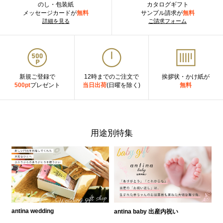
のし・包装紙
カタログギフト
メッセージカードが
無料
サンプル請求が
無料
詳細を見る
ご請求フォーム
新規ご登録で
12時までのご注文で
挨拶状・かけ紙が
500pt
プレゼント
当日出荷
(日曜を除く)
無料
用途別特集
antina wedding
antina baby 出産内祝い
a