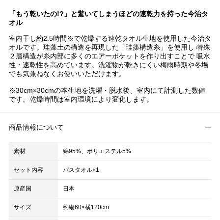
「もう乾いたの!?」と驚いてしまうほどの速乾力を持った今治タ
オル
室内干し約2.5時間※で乾燥する速乾タオル生地を使用した今治タ
オルです。珪藻土の構造を再現した「珪藻構造糸」を使用し 特殊
２層構造が糸内部に多くのエアーポケットを作り出すことで 吸水
性・速乾性を高めています。洗濯物が乾きにくい梅雨時期や冬場
でも気兼ねなくお使いいただけます。
※30cm×30cmの本生地を洗濯・脱水後、室内にて計測した数値
です。乾燥時間は室内環境により変化します。
商品情報について
素材
綿95%、ポリエステル5%
セット内容
バスタオル×1
原産国
日本
サイズ
約縦60×横120cm