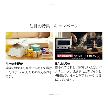
注目の特集・キャンペーン
BALMUDA
バ
引出物宅配便
、
贈られてうれしい家電といえば、バ
愛
式場で渡すより直接ご自宅まで届け
、
ルミューダ。洗練されたデザインと
ー
るそれが、わたしたちの考えるおも
的
機能性で、様々なギフトシーンに選
イ
てなし。
ン
ばれています。
器