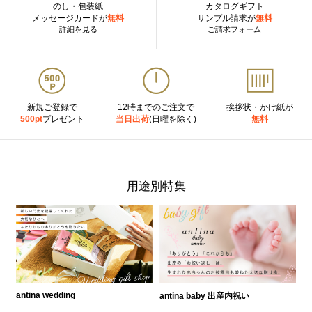
のし・包装紙
カタログギフト
メッセージカードが
無料
サンプル請求が
無料
詳細を見る
ご請求フォーム
新規ご登録で
12時までのご注文で
挨拶状・かけ紙が
500pt
プレゼント
当日出荷
(日曜を除く)
無料
用途別特集
antina wedding
antina baby 出産内祝い
a