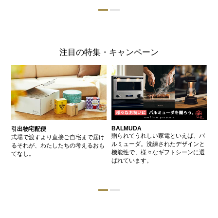
注目の特集・キャンペーン
BALMUDA
バ
引出物宅配便
、
贈られてうれしい家電といえば、バ
愛
式場で渡すより直接ご自宅まで届け
、
ルミューダ。洗練されたデザインと
ー
るそれが、わたしたちの考えるおも
的
機能性で、様々なギフトシーンに選
イ
てなし。
ン
ばれています。
器