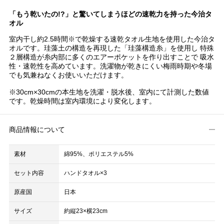
「もう乾いたの!?」と驚いてしまうほどの速乾力を持った今治タ
オル
室内干し約2.5時間※で乾燥する速乾タオル生地を使用した今治タ
オルです。珪藻土の構造を再現した「珪藻構造糸」を使用し 特殊
２層構造が糸内部に多くのエアーポケットを作り出すことで 吸水
性・速乾性を高めています。洗濯物が乾きにくい梅雨時期や冬場
でも気兼ねなくお使いいただけます。
※30cm×30cmの本生地を洗濯・脱水後、室内にて計測した数値
です。乾燥時間は室内環境により変化します。
商品情報について
素材
綿95%、ポリエステル5%
セット内容
ハンドタオル×3
原産国
日本
サイズ
約縦23×横23cm