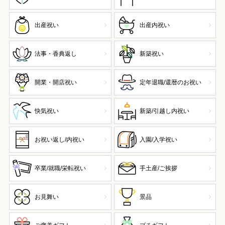
出産祝い
出産内祝い
法事・香典返し
新築祝い
開業・開店祝い
定年退職/還暦のお祝い
快気祝い
新築/引越し内祝い
お祝い返し/内祝い
入園/入学祝い
卒業/就職/栄転祝い
手土産/ご挨拶
お見舞い
景品