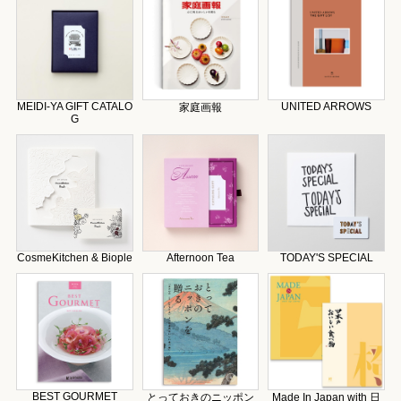
MEIDI-YA GIFT CATALO
UNITED ARROWS
家庭画報
G
CosmeKitchen & Biople
Afternoon Tea
TODAY'S SPECIAL
BEST GOURMET
とっておきのニッポン
Made In Japan with 日