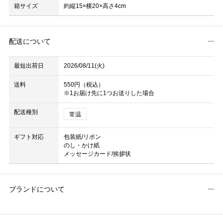
箱サイズ
約縦15×横20×高さ4cm
配送について
最短出荷日
2026/08/11(火)
送料
550円（税込）
※1お届け先に1つお送りした場合
配送種別
常温
ギフト対応
包装紙/リボン
のし・かけ紙
メッセージカード/挨拶状
ブランドについて