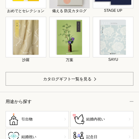
STAGE UP
おめでとセレクション
備える 防災カタログ
SAYU
沙羅
万葉
カタログギフト一覧を見る
用途から探す
引出物
結婚内祝い
結婚祝い
記念日