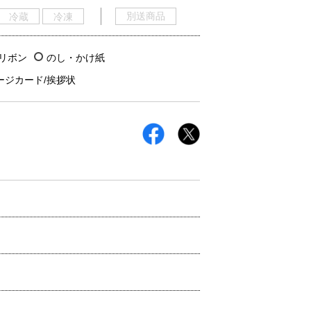
別送商品
冷蔵
冷凍
/リボン
のし・かけ紙
ージカード/挨拶状