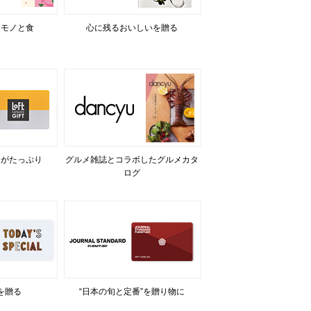
るモノと食
心に残るおいしいを贈る
力がたっぷり
グルメ雑誌とコラボしたグルメカタ
ログ
を贈る
“日本の旬と定番”を贈り物に