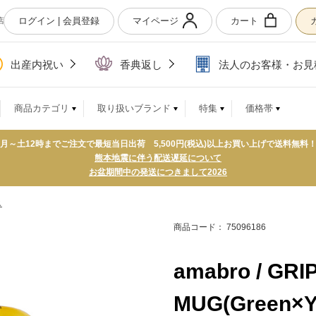
ログイン | 会員登録
マイページ
カート
店
出産内祝い
香典返し
法人のお客様・お見
商品カテゴリ
取り扱いブランド
特集
価格帯
月～土12時までご注文で最短当日出荷 5,500円(税込)以上お買い上げで送料無料
熊本地震に伴う配送遅延について
お盆期間中の発送につきまして2026
ス
商品コード： 75096186
amabro / GRI
MUG(Green×Y