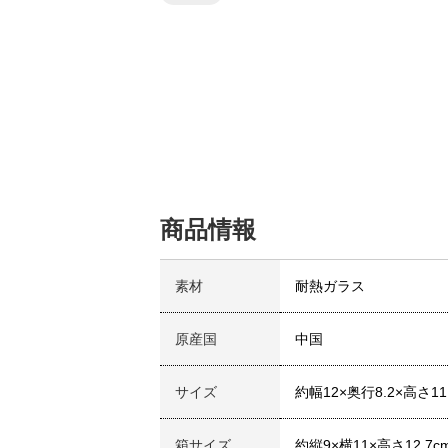
商品情報
素材
耐熱ガラス
原産国
中国
サイズ
約幅12×奥行8.2×高さ11
箱サイズ
約縦9×横11×高さ12.7c