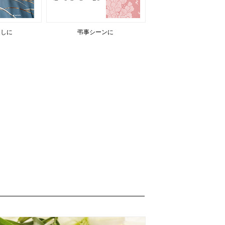
返しに
弔事シーンに