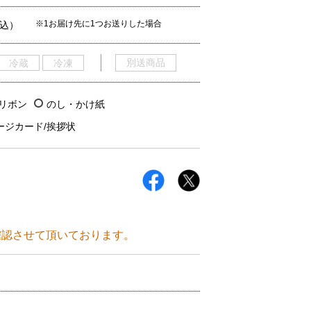
※1お届け先に1つお送りした場合
税込）
別送商品
冷蔵
冷凍
/リボン
のし・かけ紙
ージカード/挨拶状
確認させて頂いております。