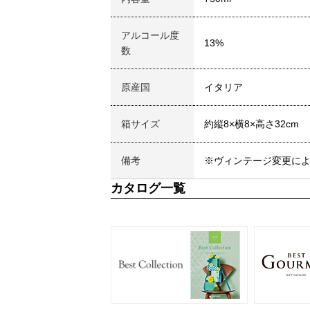
アルコール度
13%
数
原産国
イタリア
箱サイズ
約縦8×横8×高さ32cm
備考
※ヴィンテージ変更に
カタログ一覧