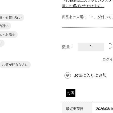
＞
20種類以上のラッピングと
毎にお選びいただけます。
商品名の末尾に「＊」が付いて
築・引越し祝い
内祝い
元・お歳暮
ト
数量：
ログイ
お酒が好きな方に
お気に入りに追加
お酒
最短出荷日
2026/08/1