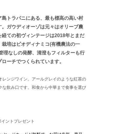
ア島トラパニにある、最も標高の高い村
す。ガウディオーゾは元々はオリーブ農
経ての初ヴィンテージは2018年とまだ
、栽培はビオディナミコ(有機農法の一
度管理なしの発酵、清澄もフィルターも行
プローチでつくられています。
オレンジワイン。アールグレイのような紅茶の
クな飲み口です。和食から中華まで食事を選び
ポイントプレゼント