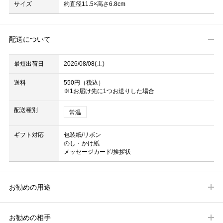
サイズ
約直径11.5×高さ6.8cm
配送について
最短出荷日
2026/08/08(土)
送料
550円（税込）
※1お届け先に1つお送りした場合
配送種別
常温
ギフト対応
包装紙/リボン
のし・かけ紙
メッセージカード/挨拶状
お勧めの用途
お勧めの相手