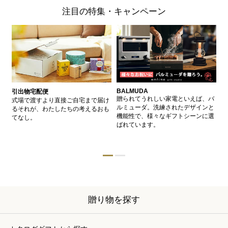
注目の特集・キャンペーン
BALMUDA
バ
引出物宅配便
、
贈られてうれしい家電といえば、バ
愛
式場で渡すより直接ご自宅まで届け
、
ルミューダ。洗練されたデザインと
ー
るそれが、わたしたちの考えるおも
的
機能性で、様々なギフトシーンに選
イ
てなし。
ン
ばれています。
器
贈り物を探す