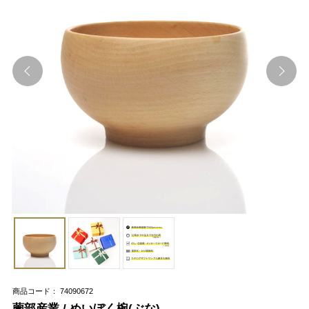
商品コード： 74090672
薗部産業 / めいぼく椀(ぶな)