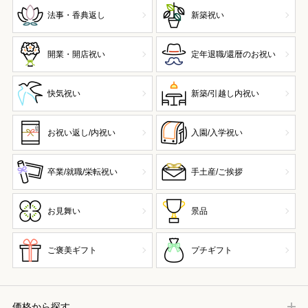
法事・香典返し
新築祝い
開業・開店祝い
定年退職/還暦のお祝い
快気祝い
新築/引越し内祝い
お祝い返し/内祝い
入園/入学祝い
卒業/就職/栄転祝い
手土産/ご挨拶
お見舞い
景品
ご褒美ギフト
プチギフト
価格から探す