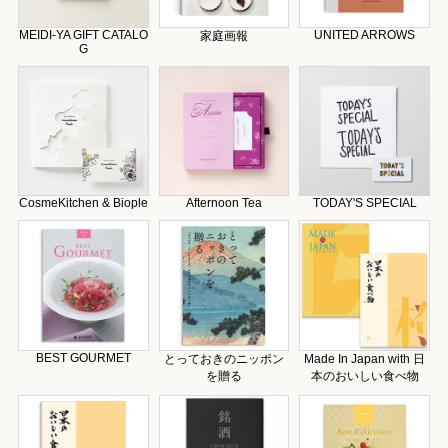
MEIDI-YA GIFT CATALO
UNITED ARROWS
家庭画報
G
CosmeKitchen & Biople
Afternoon Tea
TODAY'S SPECIAL
BEST GOURMET
とっておきのニッポン
Made In Japan with 日
を贈る
本のおいしい食べ物