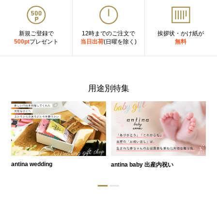
新規ご登録で
12時までのご注文で
挨拶状・かけ紙が
500pt
プレゼント
当日出荷
(日曜を除く)
無料
用途別特集
antina wedding
antina baby 出産内祝い
a