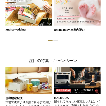
antina wedding
antina baby 出産内祝い
a
注目の特集・キャンペーン
BALMUDA
バ
引出物宅配便
、
贈られてうれしい家電といえば、バ
愛
式場で渡すより直接ご自宅まで届け
、
ルミューダ。洗練されたデザインと
ー