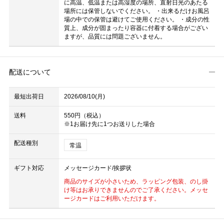
に高温、低温または高湿度の場所、直射日光のあたる
場所には保管しないでください。 ・出来るだけお風呂
場の中での保管は避けてご使用ください。 ・成分の性
質上、成分が固まったり容器に付着する場合がござい
ますが、品質には問題ございません。
配送について
最短出荷日
2026/08/10(月)
送料
550円（税込）
※1お届け先に1つお送りした場合
配送種別
常温
ギフト対応
メッセージカード/挨拶状
商品のサイズが小さいため、ラッピング包装、のし掛
け等はお承りできませんのでご了承ください。メッセ
ージカードはご利用いただけます。