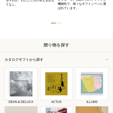
るそれが、わたしたちの考えるおも
的
機能性で、様々なギフトシーンに選
イ
てなし。
ン
ばれています。
器
贈り物を探す
カタログギフトから探す
DEAN & DELUCA
ACTUS
ILLUMS