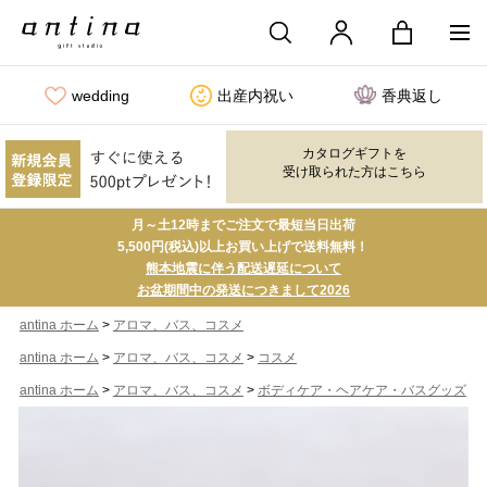
wedding
出産内祝い
香典返し
カタログギフトを
受け取られた方はこちら
月～土12時までご注文で最短当日出荷
5,500円(税込)以上お買い上げで送料無料！
熊本地震に伴う配送遅延について
お盆期間中の発送につきまして2026
>
antina ホーム
アロマ、バス、コスメ
>
>
antina ホーム
アロマ、バス、コスメ
コスメ
>
>
antina ホーム
アロマ、バス、コスメ
ボディケア・ヘアケア・バスグッズ