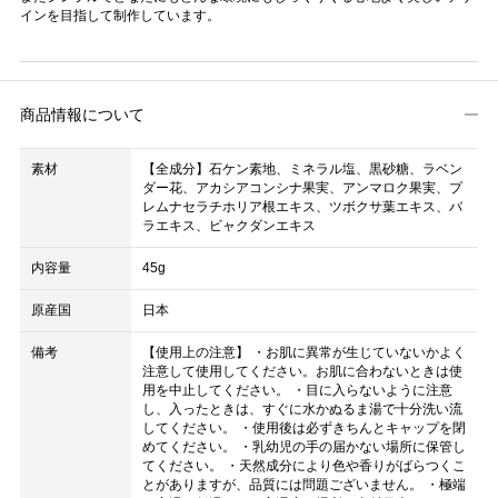
インを目指して制作しています。
商品情報について
素材
【全成分】石ケン素地、ミネラル塩、黒砂糖、ラベン
ダー花、アカシアコンシナ果実、アンマロク果実、プ
レムナセラチホリア根エキス、ツボクサ葉エキス、バ
ラエキス、ビャクダンエキス
内容量
45g
原産国
日本
備考
【使用上の注意】 ・お肌に異常が生じていないかよく
注意して使用してください。お肌に合わないときは使
用を中止してください。 ・目に入らないように注意
し、入ったときは、すぐに水かぬるま湯で十分洗い流
してください。 ・使用後は必ずきちんとキャップを閉
めてください。 ・乳幼児の手の届かない場所に保管し
てください。 ・天然成分により色や香りがばらつくこ
とがありますが、品質には問題ございません。 ・極端