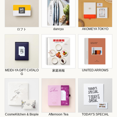
dancyu
AKOMEYA TOKYO
ロフト
MEIDI-YA GIFT CATALO
UNITED ARROWS
家庭画報
G
CosmeKitchen & Biople
Afternoon Tea
TODAY'S SPECIAL