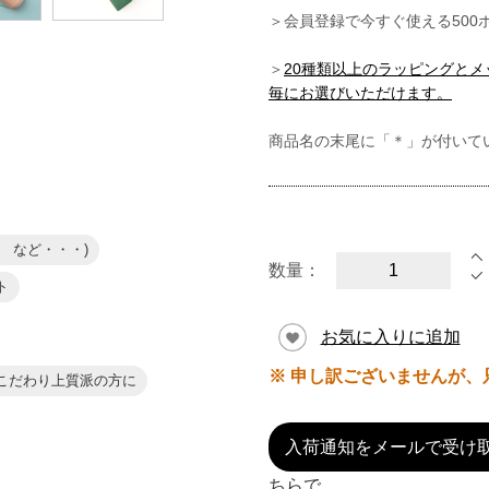
＞会員登録で今すぐ使える500
＞
20種類以上のラッピングと
毎にお選びいただけます。
商品名の末尾に「＊」が付いて
 など・・・)
数量：
ト
お気に入りに追加
※ 申し訳ございませんが、
こだわり上質派の方に
入荷通知をメールで受け
ちらで