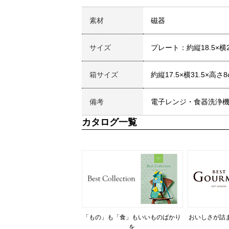
素材
磁器
サイズ
プレート：約縦18.5×横2
箱サイズ
約縦17.5×横31.5×高さ8
備考
電子レンジ・食器洗浄
カタログ一覧
「もの」も「食」もいいものばかり
おいしさが詰
を