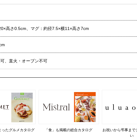
0×高さ0.5cm、マグ：約径7.5×横11×高さ7cm
cm
機可、直火・オーブン不可
まったグルメカタログ
「食」も掲載の総合カタログ
お祝いから弔事まで
い