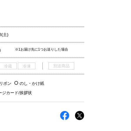
8(土)
※1お届け先に1つお送りした場合
）
別送商品
冷蔵
冷凍
/リボン
のし・かけ紙
ージカード/挨拶状