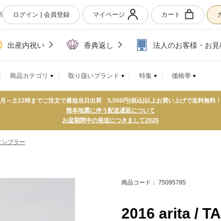
ログイン | 会員登録
マイページ
カート
店
出産内祝い
香典返し
法人のお客様・お見
商品カテゴリ
取り扱いブランド
特集
価格帯
月～土12時までご注文で最短当日出荷 5,500円(税込)以上お買い上げで送料無料
熊本地震に伴う配送遅延について
お盆期間中の発送につきまして2026
タンブラー
商品コード： 75095785
2016 arita / T