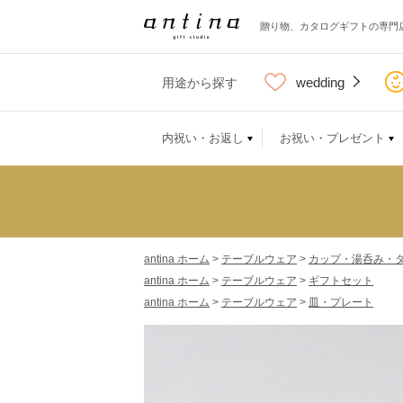
贈り物、カタログギフトの専門
wedding
用途から探す
内祝い・お返し
お祝い・プレゼント
antina ホーム
>
テーブルウェア
>
カップ・湯呑み・
antina ホーム
>
テーブルウェア
>
ギフトセット
antina ホーム
>
テーブルウェア
>
皿・プレート