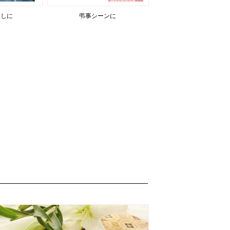
返しに
弔事シーンに