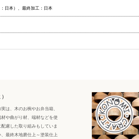
ー：日本）、最終加工：日本
ミ）
の実は、木のお椀やお弁当箱、
伐材や曲がり材、端材などを使
に配慮した取り組みもしていま
い、最終木地磨仕上～塗装仕上