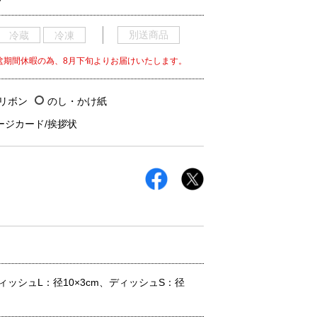
別送商品
冷蔵
冷凍
盆期間休暇の為、8月下旬よりお届けいたします。
/リボン
のし・かけ紙
ージカード/挨拶状
、ディッシュL：径10×3cm、ディッシュS：径