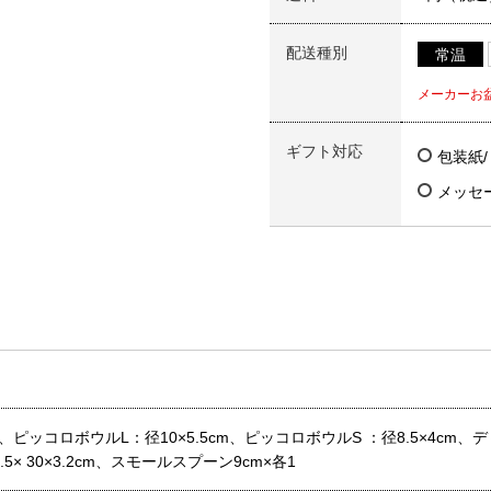
配送種別
常温
メーカーお
ギフト対応
包装紙
メッセ
cm、ピッコロボウルL：径10×5.5cm、ピッコロボウルS ：径8.5×4cm
2.5× 30×3.2cm、スモールスプーン9cm×各1