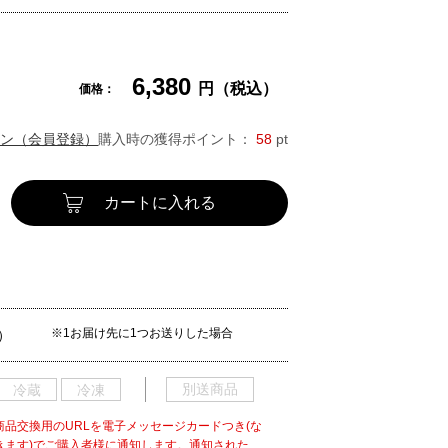
6,380
円（税込）
価格：
ン（会員登録）
購入時の獲得ポイント：
58
pt
カートに入れる
※1お届け先に1つお送りした場合
）
別送商品
冷蔵
冷凍
商品交換用のURLを電子メッセージカードつき(な
きます)でご購入者様に通知します。通知された