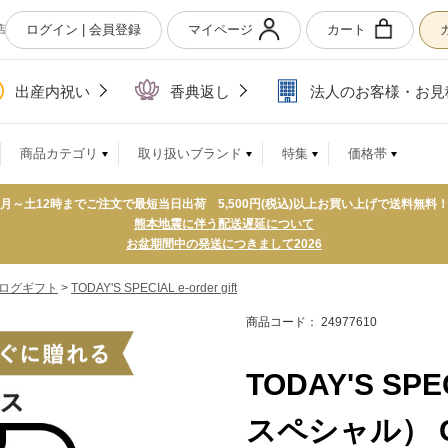
ログイン | 会員登録
マイページ
カート
店
出産内祝い
香典返し
法人のお客様・お見
商品カテゴリ
取り扱いブランド
特集
価格帯
月～土12時までご注文で最短当日出荷 5,500円(税込)以上お買い上げで送料無料
熊本地震に伴う配送遅延について
お盆期間中の発送につきまして2026
ログギフト
>
TODAY'S SPECIAL e-order gift
商品コード： 24977610
TODAY'S S
スペシャル） GI