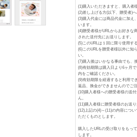
(1)購入いただきますと、購入者
(2)差し上げる方(以下、贈受者
(3)購入代金には商品代金に加
います。
(4)贈受者様がURLからお好き
された送付先にお送りします。
(5)このURLは１回に限り使用
(6)このURLを贈受者様以外に
い。
(7)購入後はいかなる事由でも
(8)有効期限は購入日より6ヶ
内をご確認ください。
(9)有効期限を経過すると利用
返品、換金ができませんのでご
(10)購入者様への贈受者様の
ん。
(11)購入者様に贈受者様のお送
(12)上記の(4)～(11)の内
ただくものとします。
購入したURLの受け取りをもっ
します。