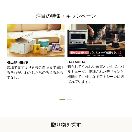
注目の特集・キャンペーン
BALMUDA
バ
引出物宅配便
、
贈られてうれしい家電といえば、バ
愛
式場で渡すより直接ご自宅まで届け
、
ルミューダ。洗練されたデザインと
ー
るそれが、わたしたちの考えるおも
的
機能性で、様々なギフトシーンに選
イ
てなし。
ン
ばれています。
器
贈り物を探す