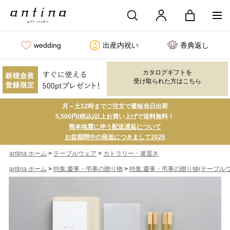
wedding
出産内祝い
香典返し
カタログギフトを
受け取られた方はこちら
月～土12時までご注文で最短当日出荷
5,500円(税込)以上お買い上げで送料無料！
熊本地震に伴う配送遅延について
お盆期間中の発送につきまして2026
>
>
antina ホーム
テーブルウェア
カトラリー・箸置き
>
>
antina ホーム
特集:慶事・弔事の贈り物
特集:慶事・弔事の贈り物(テーブルウ