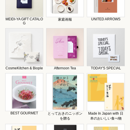
MEIDI-YA GIFT CATALO
UNITED ARROWS
家庭画報
G
CosmeKitchen & Biople
Afternoon Tea
TODAY'S SPECIAL
BEST GOURMET
とっておきのニッポン
Made In Japan with 日
を贈る
本のおいしい食べ物