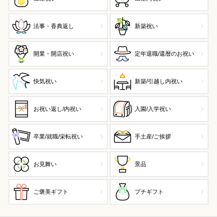
法事・香典返し
新築祝い
開業・開店祝い
定年退職/還暦のお祝い
快気祝い
新築/引越し内祝い
お祝い返し/内祝い
入園/入学祝い
卒業/就職/栄転祝い
手土産/ご挨拶
お見舞い
景品
ご褒美ギフト
プチギフト