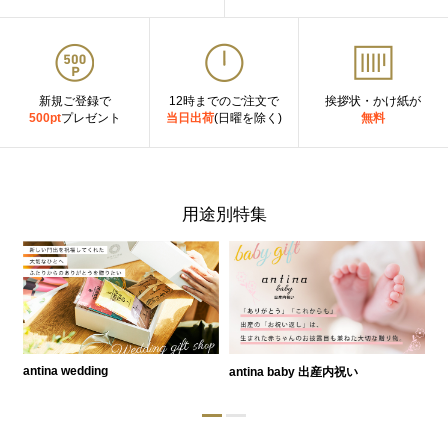
新規ご登録で
12時までのご注文で
挨拶状・かけ紙が
500pt
プレゼント
当日出荷
(日曜を除く)
無料
用途別特集
antina wedding
antina baby 出産内祝い
a