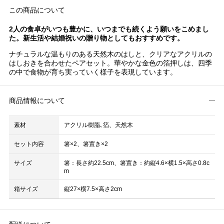
この商品について
2人の食卓がいつも豊かに、いつまでも続くよう願いをこめまし
た。新生活や結婚祝いの贈り物としてもおすすめです。
ナチュラルな温もりのある天然木のはしと、クリアなアクリルの
はしおきを合わせたペアセット。華やかな金色の箔押しは、四季
の中で食物が育ち実っていく様子を表現しています。
商品情報について
素材
アクリル樹脂､箔、天然木
セット内容
箸×2、箸置き×2
サイズ
箸：長さ約22.5cm、箸置き：約縦4.6×横1.5×高さ0.8c
m
箱サイズ
縦27×横7.5×高さ2cm