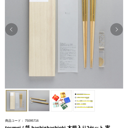
商品コード： 75095716
toumei / 箔 hashi+hashioki 木箱入り2セット 実