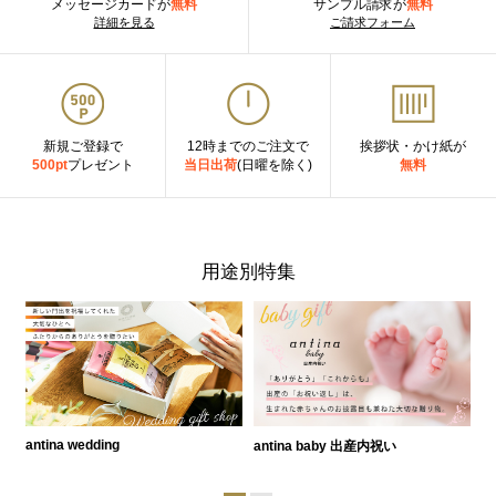
メッセージカードが
無料
サンプル請求が
無料
詳細を見る
ご請求フォーム
新規ご登録で
12時までのご注文で
挨拶状・かけ紙が
500pt
プレゼント
当日出荷
(日曜を除く)
無料
用途別特集
antina wedding
antina baby 出産内祝い
a