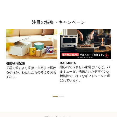
注目の特集・キャンペーン
BALMUDA
バ
引出物宅配便
、
贈られてうれしい家電といえば、バ
愛
式場で渡すより直接ご自宅まで届け
、
ルミューダ。洗練されたデザインと
ー
るそれが、わたしたちの考えるおも
的
機能性で、様々なギフトシーンに選
イ
てなし。
ン
ばれています。
器