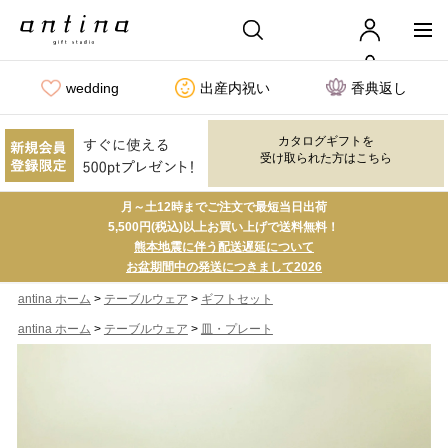
wedding
出産内祝い
香典返し
カタログギフトを
受け取られた方はこちら
月～土12時までご注文で最短当日出荷
5,500円(税込)以上お買い上げで送料無料！
熊本地震に伴う配送遅延について
お盆期間中の発送につきまして2026
>
>
antina ホーム
テーブルウェア
ギフトセット
>
>
antina ホーム
テーブルウェア
皿・プレート