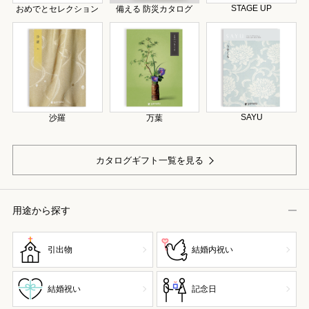
STAGE UP
おめでとセレクション
備える 防災カタログ
SAYU
沙羅
万葉
カタログギフト一覧を見る
用途から探す
引出物
結婚内祝い
結婚祝い
記念日