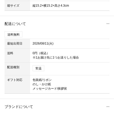
箱サイズ
縦15.2×横15.2×高さ4.3cm
配送について
送料無料
最短出荷日
2026/08/11(火)
送料
0円（税込）
※1お届け先に1つお送りした場合
配送種別
常温
ギフト対応
包装紙/リボン
のし・かけ紙
メッセージカード/挨拶状
ブランドについて