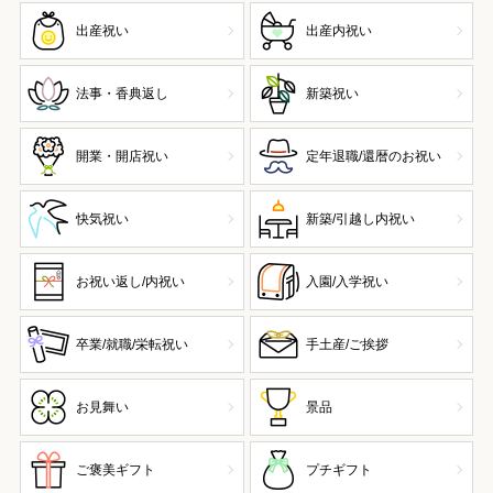
出産祝い
出産内祝い
法事・香典返し
新築祝い
開業・開店祝い
定年退職/還暦のお祝い
快気祝い
新築/引越し内祝い
お祝い返し/内祝い
入園/入学祝い
卒業/就職/栄転祝い
手土産/ご挨拶
お見舞い
景品
ご褒美ギフト
プチギフト