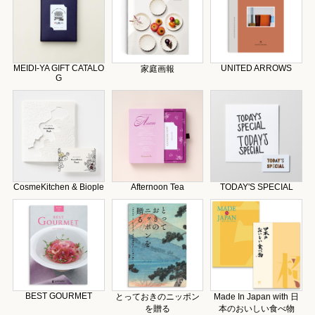
MEIDI-YA GIFT CATALO
UNITED ARROWS
家庭画報
G
CosmeKitchen & Biople
Afternoon Tea
TODAY'S SPECIAL
BEST GOURMET
とっておきのニッポン
Made In Japan with 日
を贈る
本のおいしい食べ物