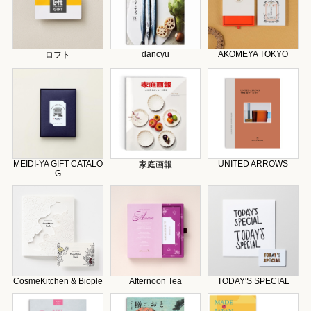
dancyu
AKOMEYA TOKYO
ロフト
MEIDI-YA GIFT CATALO
UNITED ARROWS
家庭画報
G
CosmeKitchen & Biople
Afternoon Tea
TODAY'S SPECIAL