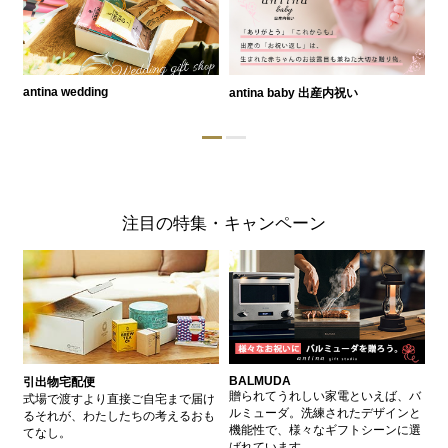
antina wedding
antina baby 出産内祝い
a
注目の特集・キャンペーン
BALMUDA
バ
引出物宅配便
、
贈られてうれしい家電といえば、バ
愛
式場で渡すより直接ご自宅まで届け
、
ルミューダ。洗練されたデザインと
ー
るそれが、わたしたちの考えるおも
的
機能性で、様々なギフトシーンに選
イ
てなし。
ン
ばれています。