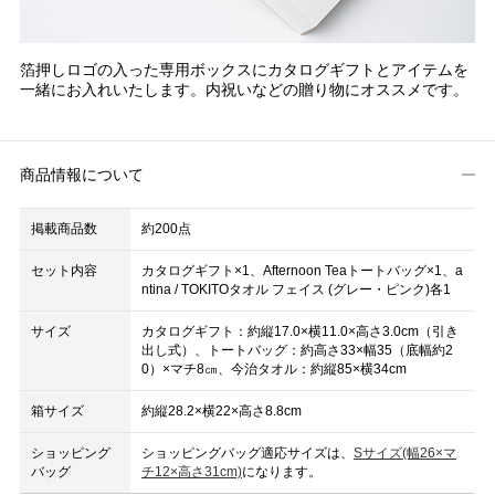
箔押しロゴの入った専用ボックスにカタログギフトとアイテムを
一緒にお入れいたします。内祝いなどの贈り物にオススメです。
商品情報について
掲載商品数
約200点
セット内容
カタログギフト×1、Afternoon Teaトートバッグ×1、a
ntina / TOKITOタオル フェイス (グレー・ピンク)各1
サイズ
カタログギフト：約縦17.0×横11.0×高さ3.0cm（引き
出し式）、トートバッグ：約高さ33×幅35（底幅約2
0）×マチ8㎝、今治タオル：約縦85×横34cm
箱サイズ
約縦28.2×横22×高さ8.8cm
ショッピング
ショッピングバッグ適応サイズは、
Sサイズ(幅26×マ
バッグ
チ12×高さ31cm)
になります。