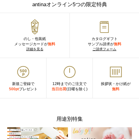
antinaオンライン5つの限定特典
のし・包装紙
カタログギフト
メッセージカードが
無料
サンプル請求が
無料
詳細を見る
ご請求フォーム
新規ご登録で
12時までのご注文で
挨拶状・かけ紙が
500pt
プレゼント
当日出荷
(日曜を除く)
無料
用途別特集