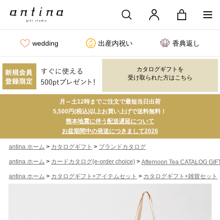
wedding
出産内祝い
香典返し
カタログギフトを
受け取られた方はこちら
月～土12時までご注文で最短当日出荷
5,500円(税込)以上お買い上げで送料無料！
熊本地震に伴う配送遅延について
お盆期間中の発送につきまして2026
>
>
antina ホーム
カタログギフト
ブランドカタログ
>
>
antina ホーム
カードカタログ(e-order choice)
Afternoon Tea CATALOG GIF
>
>
antina ホーム
カタログギフト+アイテムセット
カタログギフト+雑貨セット