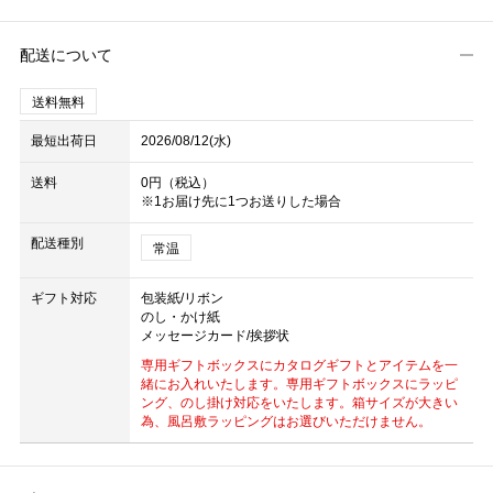
配送について
送料無料
最短出荷日
2026/08/12(水)
送料
0円（税込）
※1お届け先に1つお送りした場合
配送種別
常温
ギフト対応
包装紙/リボン
のし・かけ紙
メッセージカード/挨拶状
専用ギフトボックスにカタログギフトとアイテムを一
緒にお入れいたします。専用ギフトボックスにラッピ
ング、のし掛け対応をいたします。箱サイズが大きい
為、風呂敷ラッピングはお選びいただけません。