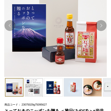
商品コード： 23075029g75095627
とっておきのニッポンを贈る ＜雅日(みやび)＞+岩井