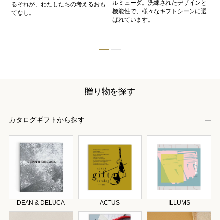
、
ルミューダ。洗練されたデザインと
ー
るそれが、わたしたちの考えるおも
的
機能性で、様々なギフトシーンに選
イ
てなし。
ン
ばれています。
器
贈り物を探す
カタログギフトから探す
DEAN & DELUCA
ACTUS
ILLUMS