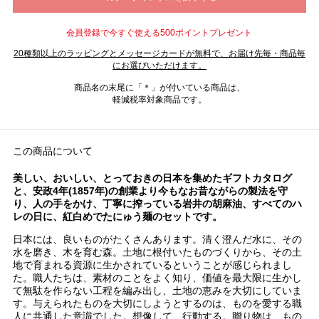
会員登録で今すぐ使える500ポイントプレゼント
20種類以上のラッピングとメッセージカードが無料で、お届け先毎・商品毎
にお選びいただけます。
商品名の末尾に「＊」が付いている商品は、
軽減税率対象商品です。
この商品について
美しい、おいしい、とっておきの日本を集めたギフトカタログ
と、安政4年(1857年)の創業より今もなお昔ながらの製法を守
り、人の手をかけ、丁寧に搾っている岩井の胡麻油、すべてのハ
レの日に、紅白めでたにゅう麺のセットです。
日本には、良いものがたくさんあります。清く澄んだ水に、その
水を磨き、木を育む森。土地に根付いたものづくりから、その土
地で育まれる資源に生かされているということが感じられまし
た。職人たちは、素材のことをよく知り、価値を最大限に生かし
て無駄を作らない工程を編み出し、土地の恵みを大切にしていま
す。与えられたものを大切にしようとするのは、ものを愛する職
人に共通した意識でした。想像して、行動する。贈り物は、もの