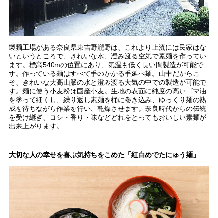
製麺工場がある奈良県東吉野瀧野は、これより上流には民家はな
いというところで、きれいな水、澄み渡る空気で素麺を作ってい
ます。標高540mの位置にあり、気温も低く長い間製造が可能で
す。作っている麺はすべて手のかかる手延べ麺。山中だからこ
そ、きれいな大高山脈の水と澄み渡る大気の中での製造が可能で
す。麺に使う小麦粉は国産小麦。生地の表面に純度の高いゴマ油
を塗って細くし、繰り返し素麺を桶に巻き込み、ゆっくり麺の熟
成を待ちながら作業を行い、乾燥させます。奈良時代からの伝統
を受け継ぎ、コシ・香り・味などどれをとってもおいしい素麺が
出来上がります。
大切な人の幸せを喜ぶ気持ちをこめた「紅白めでたにゅう麺」