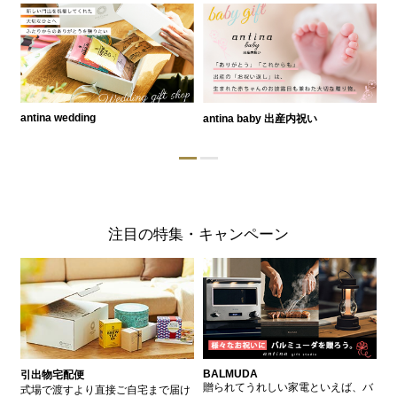
antina wedding
antina baby 出産内祝い
a
注目の特集・キャンペーン
BALMUDA
バ
引出物宅配便
、
贈られてうれしい家電といえば、バ
愛
式場で渡すより直接ご自宅まで届け