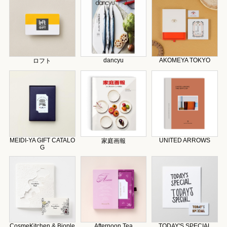
dancyu
AKOMEYA TOKYO
ロフト
MEIDI-YA GIFT CATALO
UNITED ARROWS
家庭画報
G
CosmeKitchen & Biople
Afternoon Tea
TODAY'S SPECIAL