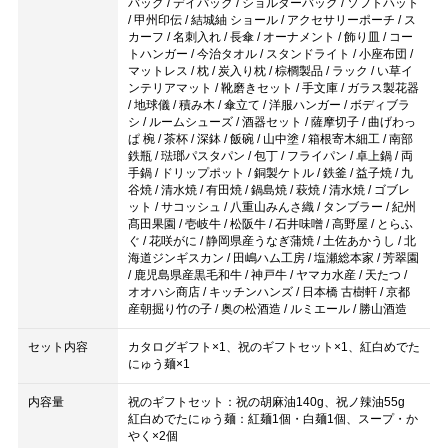
バッグ / デイパック / ショルダーバッグ / ソフトハット
/ 甲州印伝 / 結城紬 ショール / アクセサリーポーチ / ス
カーフ / 名刺入れ / 長傘 / オーナメント / 飾り皿 / コー
トハンガー / 今治タオル / スタンドライト / 小座布団 /
マットレス / 枕 / 炭入り枕 / 棕櫚製品 / ラック / い草イ
ンテリアマット / 靴磨きセット / 手文庫 / ガラス製花器
/ 地球儀 / 積み木 / 傘立て / 洋服ハンガー / ボディブラ
シ / ルームシューズ / 酒器セット / 薩摩切子 / 曲げわっ
ぱ 椀 / 茶杯 / 深鉢 / 飯碗 / 山中塗 / 箱根寄木細工 / 南部
鉄瓶 / 琺瑯パスタパン / 包丁 / フライパン / 卓上鍋 / 両
手鍋 / ドリップポット / 銅製ケトル / 鉄釜 / 益子焼 / 九
谷焼 / 清水焼 / 有田焼 / 鍋島焼 / 萩焼 / 清水焼 / ゴブレ
ット / サコッシュ / 八重山みんさ織 / タンブラー / 紀州
髙田果園 / 壱岐牛 / 松阪牛 / 石井味噌 / 高野屋 / とらふ
ぐ / 花咲がに / 静岡県産うなぎ蒲焼 / 土佐あかうし / 北
海道ジンギスカン / 田嶋ハム工房 / 塩瀬総本家 / 芳翠園
/ 鹿児島県産黒毛和牛 / 神戸牛 / ヤマカ水産 / 天たつ /
オオハシ商店 / キッチンハンズ / 日本橋 古樹軒 / 京都
産朝掘り竹の子 / 奥の松酒造 / ルミエール / 勝山酒造
セット内容
カタログギフト×1、祝のギフトセット×1、紅白めでた
にゅう麺×1
内容量
祝のギフトセット：祝の胡麻油140g、祝ノ辣油55g
紅白めでたにゅう麺：紅麺1個・白麺1個、スープ・か
やく×2個