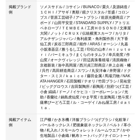
掲載ブランド
ソメスサドル / コサイン / BUNACO / 栗久 / 及源鋳造 /
例
１ＣＨＩ / アサギ / 奥順 / 鏡クリスタル / 笠盛 / コロン
ブス / 菅原工芸硝子 / アートブラシ / 前原光榮商店 / ア
ボード / 山田平安堂 / STANDARD SUPPLY / アトリエ
ペネロープ / ＴＥＭＢＥＡ / 工房ＨＯＳＯＮＯ / 文庫屋
大関 / ノット / ＣＲＵＸ / 伝統横濱スカーフ / カリタ /
アルチザンジャパン / 角利産業・角利製作所 / 大下香
仙工房 / 炭谷三郎商店 / 能作 / ARAS / オーシン / 丸嘉
小坂漆器店 / 雅うるし工芸 / 印伝の山本 / ｍｉｚｕｔｏ
ｒｉ / バーミキュラ / まくらのキタムラ / 幸兵衛窯 / 作
山窯 / オークヴィレッジ / 田辺真珠養殖場 / 清原織物 /
京都新装 / 洛中髙岡屋 / 西川貞三郎商店 / 井上企画・幡
/ 呉竹 / 髙田耕造商店 / スワン / 丸安洋傘 / 井野屋 / ドク
ター・スミス / ｋａｉｃｏ / 藤田金属 / 馬場刃物 / NAK
ATA HANGER / 石田製帽 / テオリ / 竹田ブラシ / 晃祐堂
/ ビッググロウス / 吉田製陶所 / 萩陶苑 / 別府つげ工芸 /
小倉 縞縞 / ドーノ / イケヒコ・コーポレーション / 光
助 / 香蘭社 / 鍋島虎仙窯 / やま平窯 / 生楽陶苑 / 悠斗窯 /
薩摩びーどろ工芸 / ル・コーゲイ / みね屋工房 / ｄａｔ
ｔａ．
掲載アイテム
江戸櫃 / かき氷機 / 洋服ブラシ / つげブラシ / 化粧筆 /
例
パールネックレス / 肥後象嵌ネックレス / ベルト / 革小
物 / 札入れ / スモールウォレット / ルームウエア / かや
生地製品 / 小倉織 / 帆布トートバッグ / ナイロントート