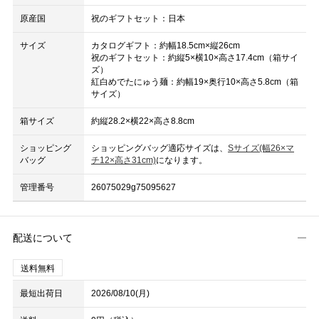
原産国
祝のギフトセット：日本
サイズ
カタログギフト：約幅18.5cm×縦26cm
祝のギフトセット：約縦5×横10×高さ17.4cm（箱サイ
ズ）
紅白めでたにゅう麺：約幅19×奥行10×高さ5.8cm（箱
サイズ）
箱サイズ
約縦28.2×横22×高さ8.8cm
ショッピング
ショッピングバッグ適応サイズは、
Sサイズ(幅26×マ
バッグ
チ12×高さ31cm)
になります。
管理番号
26075029g75095627
配送について
送料無料
最短出荷日
2026/08/10(月)