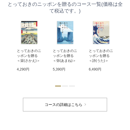
とっておきのニッポンを贈るのコース一覧(価格は全
て税込です。)
のニ
とっておきのニ
とっておきのニ
とっておきのニ
と
 
ッポンを贈る 
ッポンを贈る 
ッポンを贈る 
ッ
び)
＜栄(さかえ)＞
＜弥(あまね)＞
＜詩(うた)＞
＜
4,290円
5,390円
6,490円
9,