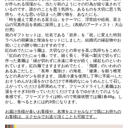
が作られる現場から、当たり前のようにその行為が繰り返されて
いるのです。誰かのことを思う気持ち、あるものを大切に思う気
持ち、そんな思いが詰まった贈り物を、あなたにも。
「時を越えて愛される富士山」をテーマに、浮世絵や絵画、富士
山の写真作品を表紙に採用しました。(表紙のアーティスト：大山
行男)
祝のギフトセットは、社名である「岩井」を「祝」に変えた特別
ラベルの胡麻油と辣油をセットにしました。結婚式の縁起物やお
祝いごとの贈り物におすすめです。
紅白めでたにゅう麺は、大切なひとの幸せを喜ぶ気持ちをこめた
『紅白めでたにゅう麺』です。細く長く、手延べ製法で切らずに
作った素麺は「縁が切れずに永遠に幸せが続く」縁起ものといわ
れています。紅白麺でますますおめでたく、「飛躍」のいわれの
あるあごだしと、「長寿・魔除け」の海老、「健康」を願う椎茸
などの具がゲンを担ぎます。 国産小麦を使用し丁寧に手延べした
おそうめんがお湯をかけるだけで本格的なにゅうめんとして召し
上がっていただける即席めんです。フリーズドライした素麺はお
湯をそそぎ3分待っていただくだけでまるでゆがきたてのような
食感です。フリーズドライは軽いので乾燥状態では麺1食48g。し
かし、食べるときには約3倍になります。
お届け先様が多いお客様や、名簿をエクセルなどで既にお持ちの
お客様は、エクセルでお送り頂くことも可能です。