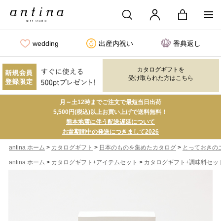
wedding
出産内祝い
香典返し
カタログギフトを
受け取られた方はこちら
月～土12時までご注文で最短当日出荷
5,500円(税込)以上お買い上げで送料無料！
熊本地震に伴う配送遅延について
お盆期間中の発送につきまして2026
>
>
>
antina ホーム
カタログギフト
日本のものを集めたカタログ
とっておきの
>
>
antina ホーム
カタログギフト+アイテムセット
カタログギフト+調味料セッ