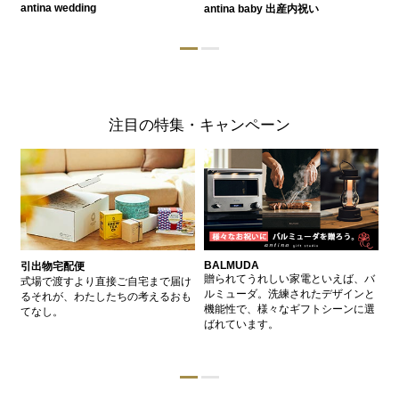
antina wedding
antina baby 出産内祝い
a
注目の特集・キャンペーン
BALMUDA
バ
引出物宅配便
、
贈られてうれしい家電といえば、バ
愛
式場で渡すより直接ご自宅まで届け
、
ルミューダ。洗練されたデザインと
ー
るそれが、わたしたちの考えるおも
的
機能性で、様々なギフトシーンに選
イ
てなし。
ン
ばれています。
器