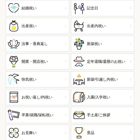
結婚祝い
記念日
出産祝い
出産内祝い
法事・香典返し
新築祝い
開業・開店祝い
定年退職/還暦のお祝い
快気祝い
新築/引越し内祝い
お祝い返し/内祝い
入園/入学祝い
卒業/就職/栄転祝い
手土産/ご挨拶
お見舞い
景品