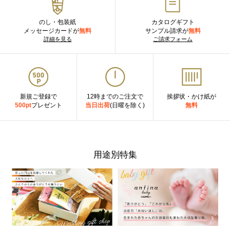
のし・包装紙
カタログギフト
メッセージカードが
無料
サンプル請求が
無料
詳細を見る
ご請求フォーム
新規ご登録で
12時までのご注文で
挨拶状・かけ紙が
500pt
プレゼント
当日出荷
(日曜を除く)
無料
用途別特集