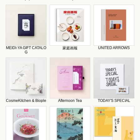
MEIDI-YA GIFT CATALO
UNITED ARROWS
家庭画報
G
CosmeKitchen & Biople
Afternoon Tea
TODAY'S SPECIAL