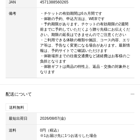
JAN
4571388560265
備考
・チケットの有効期間は6カ月間です
・体験の予約、申込方法は、WEBです
・予約期限があります。チケットの有効期限の2週間
前までに予約していただくよう贈り先様にお伝えくだ
さい。期限の延長はできませんのでご注意ください
・ご利用できる体験の種類や施設、コース内容、エリ
ア等は、予告なく変更になる場合があります。最新情
報は、予約サイトでご確認いただけます
・体験場所までの往復交通費など諸経費はお客様のご
負担となります
・体験ギフトは商品の特性上、返品・交換の対象外と
なります
配送について
送料無料
最短出荷日
2026/08/07(金)
送料
0円（税込）
※1お届け先に1つお送りした場合