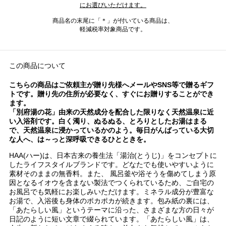
にお選びいただけます。
商品名の末尾に「＊」が付いている商品は、
軽減税率対象商品です。
この商品について
こちらの商品はご依頼主が贈り先様へメールやSNS等で贈るギフ
トです。贈り先の住所が必要なく、すぐにお贈りすることができ
ます。
「別府湯の花」由来の天然成分を配合した限りなく天然温泉に近
い入浴剤です。白く濁り、ぬるぬる、とろりとしたお湯はまる
で、天然温泉に浸かっているかのよう。毎日がんばっている大切
な人へ、は～っと深呼吸できるひとときを。
HAA(ハー)は、日本古来の養生法「湯治(とうじ)」をコンセプトに
したライフスタイルブランドです。どなたでも使いやすいように
素材そのままの無香料。また、 風呂釜や浴そうを傷めてしまう原
因となるイオウを含まない製法でつくられているため、ご自宅の
お風呂でも気軽にお楽しみいただけます。ミネラル成分が豊富な
お湯で、入浴後も身体のポカポカが続きます。包み紙の裏には、
「あたらしい風」というテーマに沿った、さまざまな方の日々が
日記のように短い文章で綴られています。「あたらしい風」は、