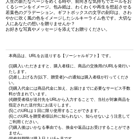
人生の新たなページをめくる時や、前向きな気持ちでエールをお
くるシーンをイメージ。包み紙は、わくわくや再生を想起させる
若葉色のグラデーション。ギフトボックスの文字の刻印は、さわ
やかに吹く風の色をイメージしたシルキーライム色です。大切な
人にあなたの想いを贈りませんか？
お好きな写真やメッセージを添えてお贈りください。
本商品は、URLをお送りする【ソーシャルギフト】です。
(1)購入いただきますと、購入者様に、商品の交換用のURLを発行い
たします。
(2)差し上げる方(以下、贈受者)への通知は購入者様が行ってくださ
い。
(3)購入代金には商品代金に加え、お届けまでに必要なサービス手数
料が含まれています。
(4)贈受者様が送付先をURLから入力することで、当社が対象商品を
指定された送付先にお送りします。
(5)このURLは１回に限り使用することができます。
(6)このURLを贈受者様以外に知られない、知らせないよう注意して
ご利用ください。
(7)購入後はいかなる事由でも、換金や返品はお受けすることができ
ません。
(8)有効期限は購入日より6ヶ月です。