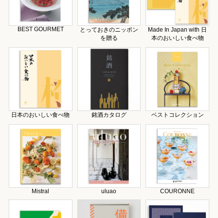
BEST GOURMET
とっておきのニッポン
Made In Japan with 日
を贈る
本のおいしい食べ物
日本のおいしい食べ物
銘酒カタログ
ベストコレクション
Mistral
uluao
COURONNE