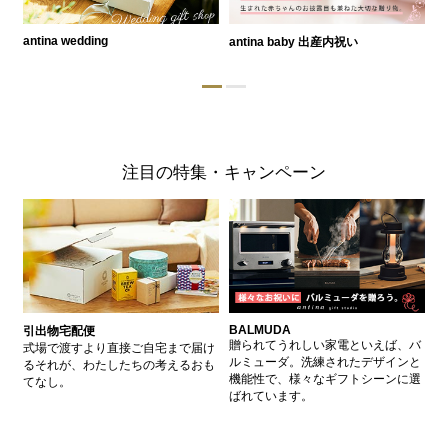
antina wedding
antina baby 出産内祝い
a
注目の特集・キャンペーン
BALMUDA
バ
引出物宅配便
、
贈られてうれしい家電といえば、バ
愛
式場で渡すより直接ご自宅まで届け
、
ルミューダ。洗練されたデザインと
ー
るそれが、わたしたちの考えるおも
的
機能性で、様々なギフトシーンに選
イ
てなし。
ン
ばれています。
器