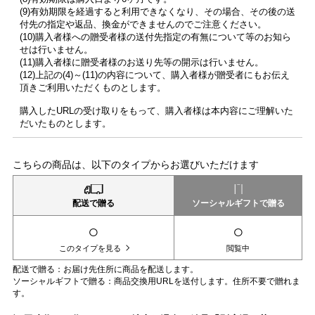
(9)有効期限を経過すると利用できなくなり、その場合、その後の送
付先の指定や返品、換金ができませんのでご注意ください。
(10)購入者様への贈受者様の送付先指定の有無について等のお知ら
せは行いません。
(11)購入者様に贈受者様のお送り先等の開示は行いません。
(12)上記の(4)～(11)の内容について、購入者様が贈受者にもお伝え
頂きご利用いただくものとします。
購入したURLの受け取りをもって、購入者様は本内容にご理解いた
だいたものとします。
こちらの商品は、以下のタイプからお選びいただけます
配送で贈る
ソーシャルギフトで贈る
○
○
このタイプを見る
閲覧中
配送で贈る：お届け先住所に商品を配送します。
ソーシャルギフトで贈る：商品交換用URLを送付します。住所不要で贈れま
す。