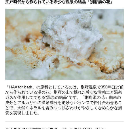
江戸時代から作られている希少な温泉の結晶「別府湯の花」
「HAA for bath」の原料としているのは、別府温泉で350年ほど前
から作られている湯の花。別府の山で採れた希少な青粘土と温泉
ガスが作用してできる“温泉の結晶”です。「別府湯の花」由来の
成分とアルカリ性の温泉成分を絶妙なバランスで掛け合わせるこ
とで、天然ミネラルを含みつつ肌ざわりがやさしくなめらかな湯
質を実現しました。