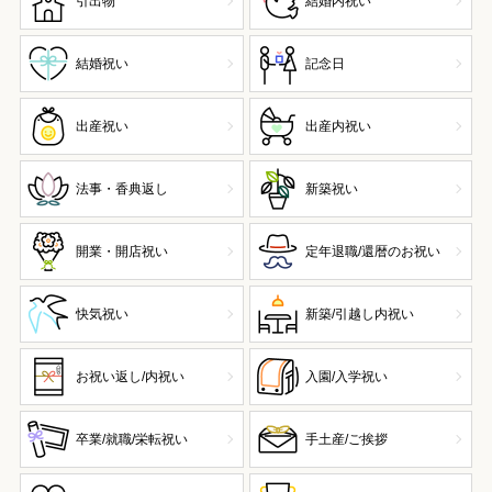
引出物
結婚内祝い
結婚祝い
記念日
出産祝い
出産内祝い
法事・香典返し
新築祝い
開業・開店祝い
定年退職/還暦のお祝い
快気祝い
新築/引越し内祝い
お祝い返し/内祝い
入園/入学祝い
卒業/就職/栄転祝い
手土産/ご挨拶