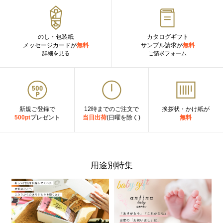
のし・包装紙
カタログギフト
メッセージカードが
無料
サンプル請求が
無料
詳細を見る
ご請求フォーム
新規ご登録で
12時までのご注文で
挨拶状・かけ紙が
500pt
プレゼント
当日出荷
(日曜を除く)
無料
用途別特集