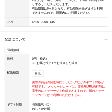
いただき、贈り先様がご入力したご住所に商品をお送
りするサービスとなります。
有効期限は6ヶ月となり、有効期限を過ぎますと利用
できませんので、期限内にご利用ください。
JAN
4595120583145
配送について
送料無料
送料
0円（税込）
※1お届け先に1つお送りした場合
配送種別
常温
実際の商品の発送時にラッピングなどのギフト対応が
可能です。 メッセージカードは、交換用URL発行時に
電子的にメッセージを作成できますので、紙のメッセ
ージカードはご利用いただけません。
ギフト対応
包装紙/リボン
のし・かけ紙