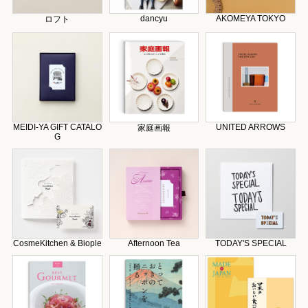
dancyu
AKOMEYA TOKYO
ロフト
MEIDI-YA GIFT CATALO
UNITED ARROWS
家庭画報
G
CosmeKitchen & Biople
Afternoon Tea
TODAY'S SPECIAL