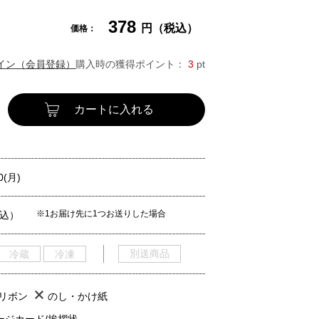
378
円（税込）
価格：
イン（会員登録）
購入時の獲得ポイント：
3
pt
カートに入れる
0(月)
※1お届け先に1つお送りした場合
税込）
別送商品
冷蔵
冷凍
/リボン
のし・かけ紙
ージカード/挨拶状