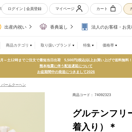
ログイン | 会員登録
マイページ
カート
店
出産内祝い
香典返し
法人のお客様・お見
商品カテゴリ
取り扱いブランド
特集
価格帯
月～土12時までご注文で最短当日出荷 5,500円(税込)以上お買い上げで送料無料
熊本地震に伴う配送遅延について
お盆期間中の発送につきまして2026
・バームクーヘン
商品コード： 74092323
グルテンフリ
着入り）＊