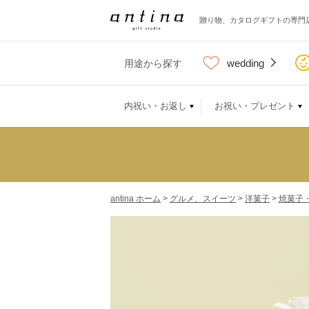
贈り物、カタログギフトの専門
wedding
用途から探す
内祝い・お返し
お祝い・プレゼント
antina ホーム
>
グルメ、スイーツ
>
洋菓子
>
焼菓子