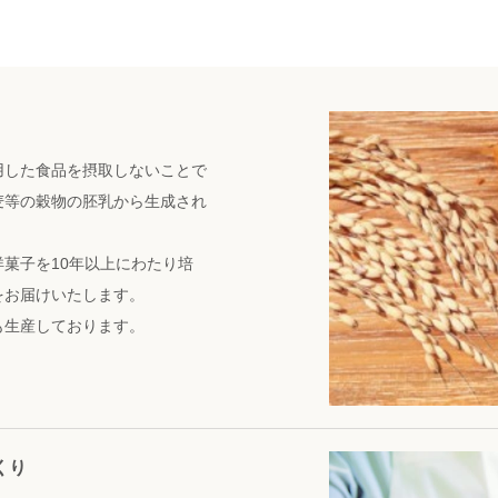
用した食品を摂取しないことで
麦等の穀物の胚乳から生成され
菓子を10年以上にわたり培
をお届けいたします。
も生産しております。
くり