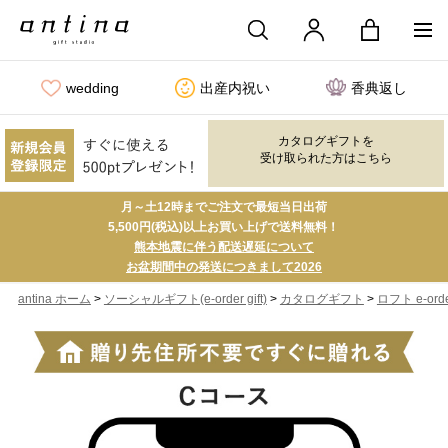
wedding
出産内祝い
香典返し
カタログギフトを
受け取られた方はこちら
月～土12時までご注文で最短当日出荷
5,500円(税込)以上お買い上げで送料無料！
熊本地震に伴う配送遅延について
お盆期間中の発送につきまして2026
>
>
>
antina ホーム
ソーシャルギフト(e-order gift)
カタログギフト
ロフト e-order