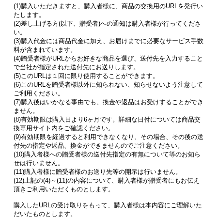
(1)購入いただきますと、購入者様に、商品の交換用のURLを発行い
たします。
(2)差し上げる方(以下、贈受者)への通知は購入者様が行ってくださ
い。
(3)購入代金には商品代金に加え、お届けまでに必要なサービス手数
料が含まれています。
(4)贈受者様がURLからお好きな商品を選び、送付先を入力すること
で当社が指定された送付先にお送りします。
(5)このURLは１回に限り使用することができます。
(6)このURLを贈受者様以外に知られない、知らせないよう注意して
ご利用ください。
(7)購入後はいかなる事由でも、換金や返品はお受けすることができ
ません。
(8)有効期限は購入日より6ヶ月です。詳細な日付については商品交
換専用サイト内をご確認ください。
(9)有効期限を経過すると利用できなくなり、その場合、その後の送
付先の指定や返品、換金ができませんのでご注意ください。
(10)購入者様への贈受者様の送付先指定の有無について等のお知ら
せは行いません。
(11)購入者様に贈受者様のお送り先等の開示は行いません。
(12)上記の(4)～(11)の内容について、購入者様が贈受者にもお伝え
頂きご利用いただくものとします。
購入したURLの受け取りをもって、購入者様は本内容にご理解いた
だいたものとします。