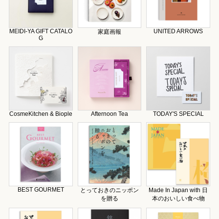
MEIDI-YA GIFT CATALO
UNITED ARROWS
家庭画報
G
CosmeKitchen & Biople
Afternoon Tea
TODAY'S SPECIAL
BEST GOURMET
とっておきのニッポン
Made In Japan with 日
を贈る
本のおいしい食べ物