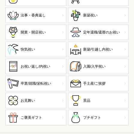
法事・香典返し
新築祝い
開業・開店祝い
定年退職/還暦のお祝い
快気祝い
新築/引越し内祝い
お祝い返し/内祝い
入園/入学祝い
卒業/就職/栄転祝い
手土産/ご挨拶
お見舞い
景品
ご褒美ギフト
プチギフト