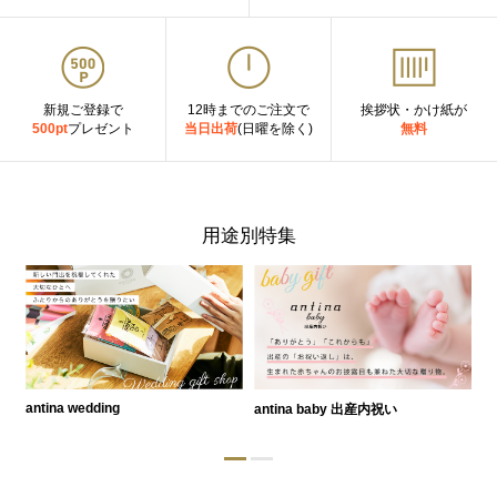
新規ご登録で
12時までのご注文で
挨拶状・かけ紙が
500pt
プレゼント
当日出荷
(日曜を除く)
無料
用途別特集
antina wedding
antina baby 出産内祝い
a