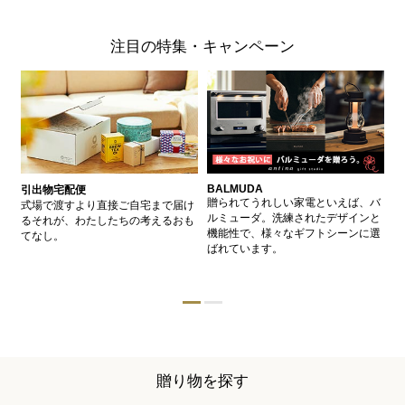
注目の特集・キャンペーン
BALMUDA
バ
引出物宅配便
、
贈られてうれしい家電といえば、バ
愛
式場で渡すより直接ご自宅まで届け
、
ルミューダ。洗練されたデザインと
ー
るそれが、わたしたちの考えるおも
的
機能性で、様々なギフトシーンに選
イ
てなし。
ン
ばれています。
器
贈り物を探す