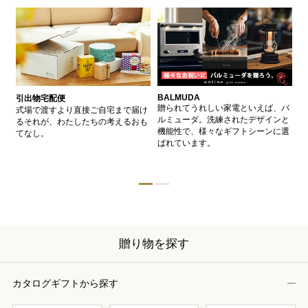
BALMUDA
バ
引出物宅配便
、
贈られてうれしい家電といえば、バ
愛
式場で渡すより直接ご自宅まで届け
、
ルミューダ。洗練されたデザインと
ー
るそれが、わたしたちの考えるおも
的
機能性で、様々なギフトシーンに選
イ
てなし。
ン
ばれています。
器
贈り物を探す
カタログギフトから探す