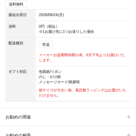
送料無料
最短出荷日
2026/08/24(月)
送料
0円（税込）
※1お届け先に1つお送りした場合
配送種別
常温
メーカーお盆期間休暇の為、8月下旬よりお届けいた
します。
ギフト対応
包装紙/リボン
のし・かけ紙
メッセージカード/挨拶状
箱サイズが大きい為、風呂敷ラッピングはお選びいた
だけません。
お勧めの用途
お勧めの相手