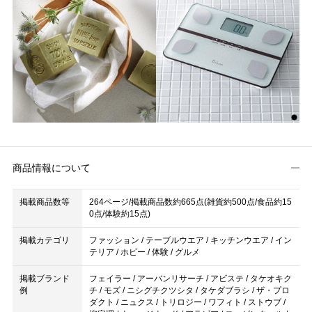
商品情報について
掲載商品数等
264ページ/掲載商品数約665点(雑貨約500点/食品約15
0点/体験約15点)
掲載カテゴリ
ファッション / テーブルウエア / キッチンウエア / イン
テリア / ホビー / 体験 / グルメ
掲載ブランド
フェイラー / アーバンリサーチ / アビステ / タケオキク
例
チ / モズ / ニシグチクツシタ / タケダブラシ / ザ・プロ
ダクト / ニュクス / トリロジー / ワフィト / ストウブ /