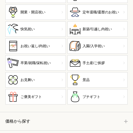
開業・開店祝い
定年退職/還暦のお祝い
快気祝い
新築/引越し内祝い
お祝い返し/内祝い
入園/入学祝い
卒業/就職/栄転祝い
手土産/ご挨拶
お見舞い
景品
ご褒美ギフト
プチギフト
価格から探す