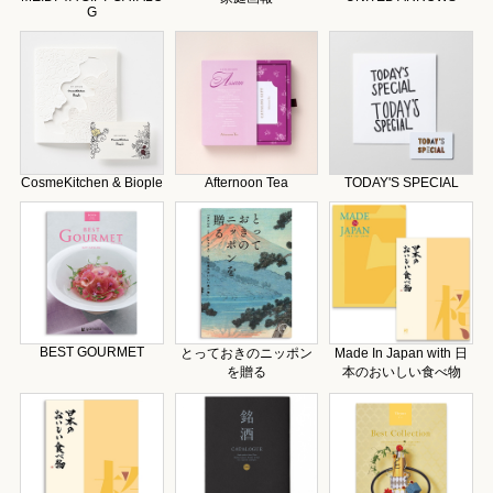
G
CosmeKitchen & Biople
Afternoon Tea
TODAY'S SPECIAL
BEST GOURMET
とっておきのニッポン
Made In Japan with 日
を贈る
本のおいしい食べ物