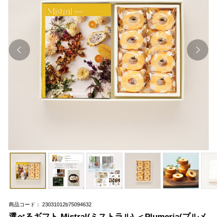
商品コード： 23031012b75094632
選べるギフト Mistral(ミストラル) ＜Plumeria(プルメ