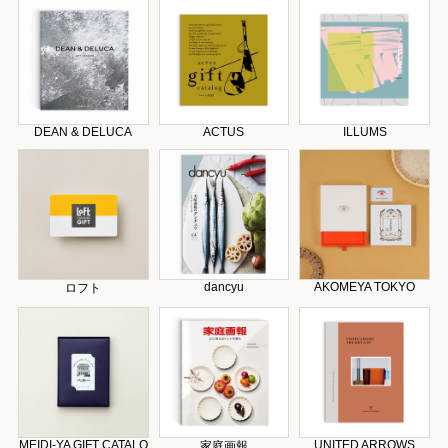
DEAN & DELUCA
ACTUS
ILLUMS
dancyu
AKOMEYA TOKYO
ロフト
MEIDI-YA GIFT CATALO
UNITED ARROWS
家庭画報