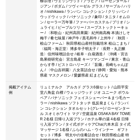
柳宗理 / ウェッジウッド / アラビア / ローゼンタール /
ジアン / ボダム / ツヴィーゼル グラス / サーブル / ハリ
オ / nishikawa / ランバン コレクション / クリッパン /
ウッドウィック / パナソニック / 象印 / タニタ / オムロ
ン / セーラー万年筆 / ファーバーカステル / ブリオ / シ
ュライヒ / ピープルツリー / スープストックトーキョ
ー / 〈和歌山・紀州高田果園〉紀州南高梅 本漬けしそ
梅干 / 肴七味屋 / 神戸牛 / 黒毛和牛 / 上州牛 / 〈秋田・
桧山ファーム〉秋田県桧山産特別栽培米 桧山こまち /
〈福岡・海正堂〉博多辛子明太子 / 〈長野・丸正醸
造〉信州味噌詰合せ / 岐阜・白扇酒造 / 〈沖縄・宮古
島果樹研究会〉宮古島産 キーツマンゴー / 東京・青山
からす亭 / ビストロハリーズ / 「旨麺」長崎ちゃんぽ
ん / 〈中山吉祥園〉八女茶詰合せ / 静岡・愛知・熊本
県産 マスクメロン / 愛媛県産 紅まどんな
掲載アイテム
リュミナルク アルカド グラス6個セット / 山田平安
例
堂八角盆 白檀 / ウェッジウッド ジオ ユニーク ボウル
ペア / パナソニック フェイスシェーバー＆まつ毛カー
ラー / nishikawa ソフトタッチ 低反発まくら / ランバ
ン コレクション タオルセット(グレー) / ローゼンター
ル スオミホワイト マグ / 空庭温泉 OSAKA BAY TOWE
R 2名様 日帰り入浴プラン / ホテル華の湯 4名様 日帰
り入浴プラン / タイ式ボディケアChai六本木店 タイ式
マッサージ 1名様 / ふらのハム・ウインナー ギフト
セット / 博多 明太やの佳肴詰合せ / 秋田県桧山産 特