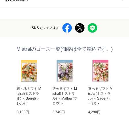
SNSでシェアする
Mistralのコース一覧(価格は全て税込です。)
 M
選べるギフト M
選べるギフト M
選べるギフト M
選
トラ
istral(ミストラ
istral(ミストラ
istral(ミストラ
is
s
ル) ＜Sorrel(ソ
ル) ＜Mallow(マ
ル) ＜Sage(セ
ル)
ブ)
レル)＞
ロウ)＞
ージ)＞
(
3,190円
3,740円
4,290円
4,