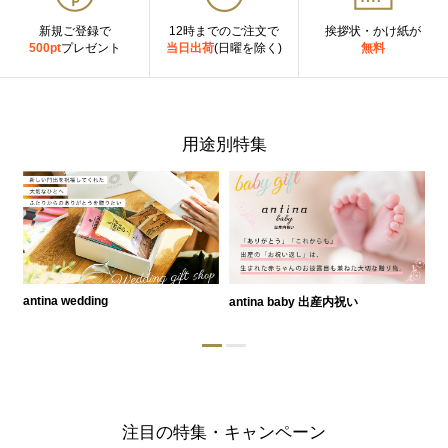
新規ご登録で
12時までのご注文で
挨拶状・かけ紙が
500pt
プレゼント
当日出荷
(日曜を除く)
無料
用途別特集
antina wedding
antina baby 出産内祝い
a
注目の特集・キャンペーン