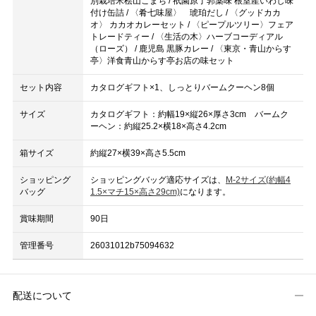
別栽培米桧山こまち / 祇園原了郭薬味 根室産いわし味
付け缶詰 / 〈肴七味屋〉 琥珀だし / 〈グッドカカ
オ〉 カカオカレーセット / 〈ピープルツリー〉フェア
トレードティー / 〈生活の木〉ハーブコーディアル
（ローズ） / 鹿児島 黒豚カレー / 〈東京・青山からす
亭〉洋食青山からす亭お店の味セット
セット内容
カタログギフト×1、しっとりバームクーヘン8個
サイズ
カタログギフト：約幅19×縦26×厚さ3cm バームク
ーヘン：約縦25.2×横18×高さ4.2cm
箱サイズ
約縦27×横39×高さ5.5cm
ショッピング
ショッピングバッグ適応サイズは、
M-2サイズ(約幅4
バッグ
1.5×マチ15×高さ29cm)
になります。
賞味期間
90日
管理番号
26031012b75094632
配送について