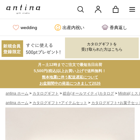
wedding
出産内祝い
香典返し
カタログギフトを
受け取られた方はこちら
月～土12時までご注文で最短当日出荷
5,500円(税込)以上お買い上げで送料無料！
熊本地震に伴う配送遅延について
お盆期間中の発送につきまして2026
>
>
>
antina ホーム
カタログギフト
総合(オールマイティ)カタログ
Mistral(ミ
>
>
antina ホーム
カタログギフト+アイテムセット
カタログギフト+お菓子セッ