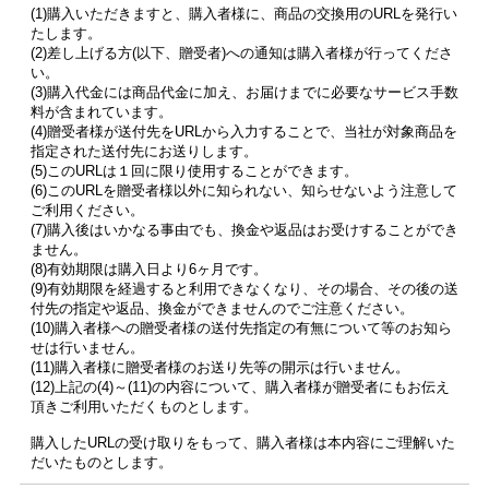
(1)購入いただきますと、購入者様に、商品の交換用のURLを発行い
たします。
(2)差し上げる方(以下、贈受者)への通知は購入者様が行ってくださ
い。
(3)購入代金には商品代金に加え、お届けまでに必要なサービス手数
料が含まれています。
(4)贈受者様が送付先をURLから入力することで、当社が対象商品を
指定された送付先にお送りします。
(5)このURLは１回に限り使用することができます。
(6)このURLを贈受者様以外に知られない、知らせないよう注意して
ご利用ください。
(7)購入後はいかなる事由でも、換金や返品はお受けすることができ
ません。
(8)有効期限は購入日より6ヶ月です。
(9)有効期限を経過すると利用できなくなり、その場合、その後の送
付先の指定や返品、換金ができませんのでご注意ください。
(10)購入者様への贈受者様の送付先指定の有無について等のお知ら
せは行いません。
(11)購入者様に贈受者様のお送り先等の開示は行いません。
(12)上記の(4)～(11)の内容について、購入者様が贈受者にもお伝え
頂きご利用いただくものとします。
購入したURLの受け取りをもって、購入者様は本内容にご理解いた
だいたものとします。