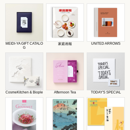
MEIDI-YA GIFT CATALO
UNITED ARROWS
家庭画報
G
CosmeKitchen & Biople
Afternoon Tea
TODAY'S SPECIAL