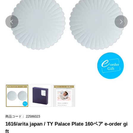
商品コード： 22586023
1616/arita japan / TY Palace Plate 160ペア e-order gi
ft