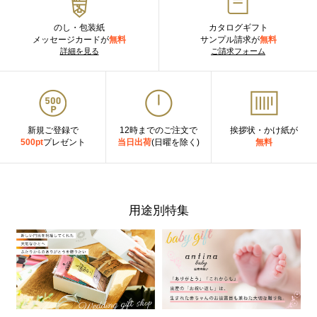
のし・包装紙
カタログギフト
メッセージカードが
無料
サンプル請求が
無料
詳細を見る
ご請求フォーム
新規ご登録で
12時までのご注文で
挨拶状・かけ紙が
500pt
プレゼント
当日出荷
(日曜を除く)
無料
用途別特集