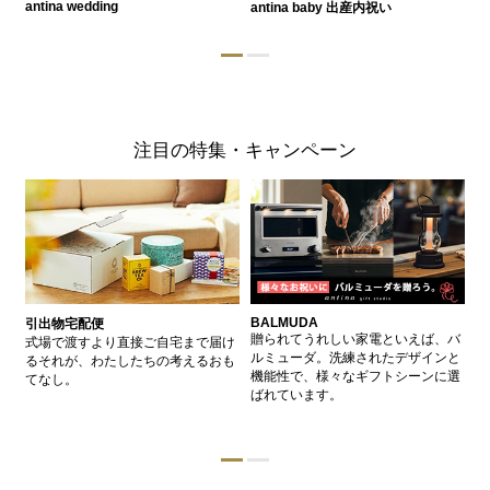
antina wedding
antina baby 出産内祝い
a
注目の特集・キャンペーン
BALMUDA
バ
引出物宅配便
、
贈られてうれしい家電といえば、バ
愛
式場で渡すより直接ご自宅まで届け
、
ルミューダ。洗練されたデザインと
ー
るそれが、わたしたちの考えるおも
的
機能性で、様々なギフトシーンに選
イ
てなし。
ン
ばれています。
器