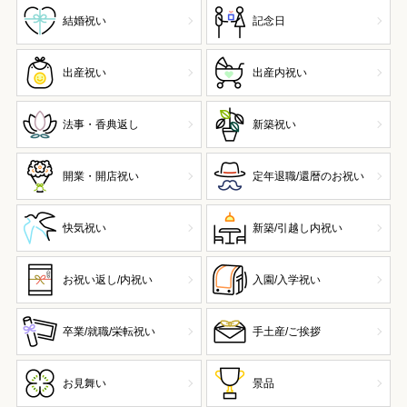
結婚祝い
記念日
出産祝い
出産内祝い
法事・香典返し
新築祝い
開業・開店祝い
定年退職/還暦のお祝い
快気祝い
新築/引越し内祝い
お祝い返し/内祝い
入園/入学祝い
卒業/就職/栄転祝い
手土産/ご挨拶
お見舞い
景品