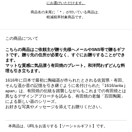
にお選びいただけます。
商品名の末尾に「＊」が付いている商品は、
軽減税率対象商品です。
この商品について
こちらの商品はご依頼主が贈り先様へメールやSNS等で贈るギフ
トです。贈り先の住所が必要なく、すぐにお贈りすることができ
ます。
マットな質感に気品漂う有田焼のプレート。和洋問わずどんな料
理も引き立ちます。
1616年に日本で最初に陶磁器が作られたとされる佐賀県・有田。
そんな遥か昔の記憶を引き継ぐように名付けられた『1616/arita j
apan』は、有田焼の伝統を踏襲しながらもこれまでの有田焼とは
異なるデザインアプローチを試みる、有田焼の老舗「百田陶園」
による新しい器のシリーズ。
お好きな写真やメッセージを添えてお贈りください。
本商品は、URLをお送りする【ソーシャルギフト】です。