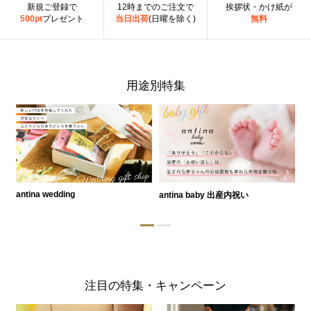
新規ご登録で
12時までのご注文で
挨拶状・かけ紙が
500pt
プレゼント
当日出荷
(日曜を除く)
無料
用途別特集
antina wedding
antina baby 出産内祝い
a
注目の特集・キャンペーン