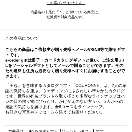
にお選びいただけます。
商品名の末尾に「＊」が付いている商品は、
軽減税率対象商品です。
この商品について
こちらの商品はご依頼主が贈り先様へメールやSNS等で贈るギフ
トです。
e-order giftは冊子・カードカタログギフトと違い、ご注文用UR
Lをソーシャルギフトとしてメールで贈ることができます。その
ため送料も住所も必要なく贈り先様へすぐにお届けすることがで
きます。
「王冠」を意味するカタログギフト「COURONNE」は、2人の感
謝の気持ちを運ぶ、ウェディングにふさわしい華やかなカタログ
です。世界の有名ブランドを取り揃えた多彩なラインナップはハ
レの日の贈り物にぴったり。かけがえのない方々へ、2人からの
感謝の気持ちを届けます。全6コースをラインナップ。
お好きな写真やメッセージを添えてお贈りください。
本商品は、URLをお送りする【ソーシャルギフト】です。