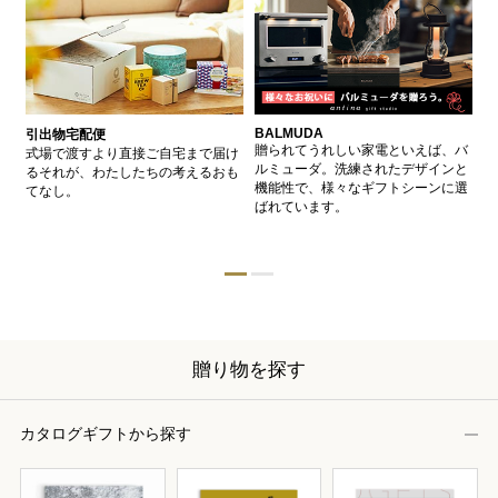
BALMUDA
バ
引出物宅配便
、
贈られてうれしい家電といえば、バ
愛
式場で渡すより直接ご自宅まで届け
、
ルミューダ。洗練されたデザインと
ー
るそれが、わたしたちの考えるおも
的
機能性で、様々なギフトシーンに選
イ
てなし。
ン
ばれています。
器
贈り物を探す
カタログギフトから探す