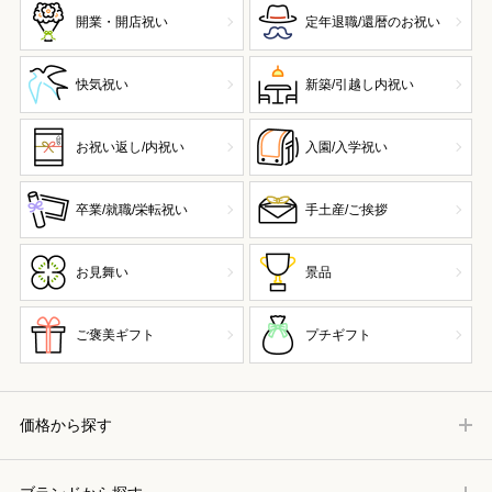
開業・開店祝い
定年退職/還暦のお祝い
快気祝い
新築/引越し内祝い
お祝い返し/内祝い
入園/入学祝い
卒業/就職/栄転祝い
手土産/ご挨拶
お見舞い
景品
ご褒美ギフト
プチギフト
価格から探す