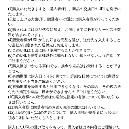
(1)購入いただきますと、購入者様に、商品の交換用のURLを発行い
たします。
(2)差し上げる方(以下、贈受者)への通知は購入者様が行ってくださ
い。
(3)購入代金には商品代金に加え、お届けまでに必要なサービス手数
料が含まれています。
(4)贈受者様がURLからお好きな商品を選び、送付先を入力すること
で当社が指定された送付先にお送りします。
(5)このURLは１回に限り使用することができます。
(6)このURLを贈受者様以外に知られない、知らせないよう注意して
ご利用ください。
(7)購入後はいかなる事由でも、換金や返品はお受けすることができ
ません。
(8)有効期限は購入日より6ヶ月です。詳細な日付については商品交
換専用サイト内をご確認ください。
(9)有効期限を経過すると利用できなくなり、その場合、その後の送
付先の指定や返品、換金ができませんのでご注意ください。
(10)購入者様への贈受者様の送付先指定の有無について等のお知ら
せは行いません。
(11)購入者様に贈受者様のお送り先等の開示は行いません。
(12)上記の(4)～(11)の内容について、購入者様が贈受者にもお伝え
頂きご利用いただくものとします。
購入したURLの受け取りをもって、購入者様は本内容にご理解いた