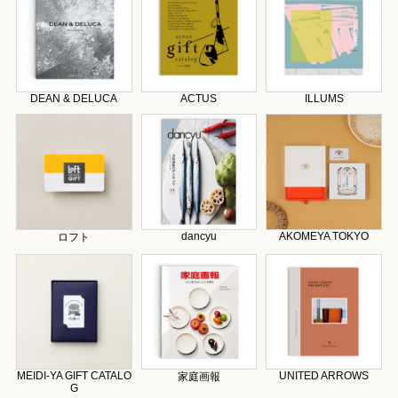
DEAN & DELUCA
ACTUS
ILLUMS
dancyu
AKOMEYA TOKYO
ロフト
MEIDI-YA GIFT CATALO
UNITED ARROWS
家庭画報
G