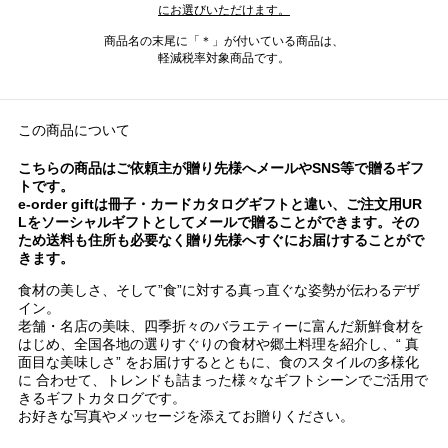
にお選びいただけます。
商品名の末尾に「＊」が付いている商品は、
軽減税率対象商品です。
この商品について
こちらの商品はご依頼主が贈り先様へメールやSNS等で贈るギフ
トです。
e-order giftは冊子・カードカタログギフトと違い、ご注文用UR
Lをソーシャルギフトとしてメールで贈ることができます。その
ため送料も住所も必要なく贈り先様へすぐにお届けすることがで
きます。
食材の美しさ、そして”食”に対する真っ直ぐな姿勢が伝わるデザ
イン。
老舗・名店の美味、四季折々のバラエティーに富んだ新鮮食材を
はじめ、全国各地の選りすぐりの食材や郷土料理を紹介し、“ 真
面目な美味しさ” をお届けするとともに、食のスタイルの多様化
に 合わせて、トレンドも詰まった様々なギフトシーンでご活用で
きるギフトカタログです。
お好きな写真やメッセージを添えてお贈りください。