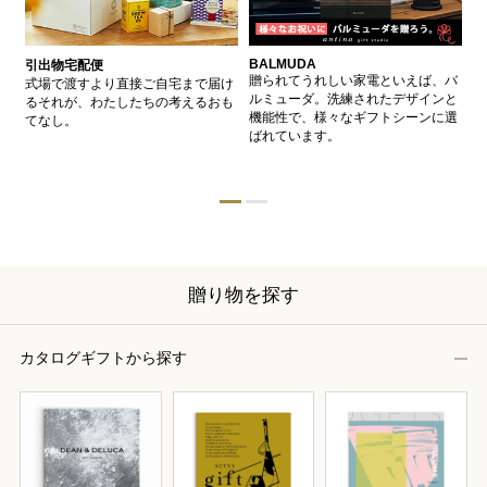
BALMUDA
バ
引出物宅配便
、
贈られてうれしい家電といえば、バ
愛
式場で渡すより直接ご自宅まで届け
、
ルミューダ。洗練されたデザインと
ー
るそれが、わたしたちの考えるおも
的
機能性で、様々なギフトシーンに選
イ
てなし。
ン
ばれています。
器
贈り物を探す
カタログギフトから探す