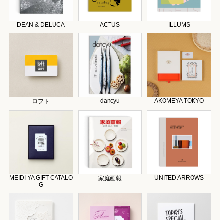
DEAN & DELUCA
ACTUS
ILLUMS
dancyu
AKOMEYA TOKYO
ロフト
MEIDI-YA GIFT CATALO
UNITED ARROWS
家庭画報
G