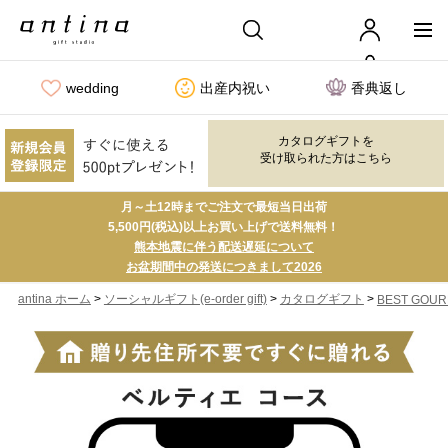
wedding
出産内祝い
香典返し
カタログギフトを
受け取られた方はこちら
月～土12時までご注文で最短当日出荷
5,500円(税込)以上お買い上げで送料無料！
熊本地震に伴う配送遅延について
お盆期間中の発送につきまして2026
>
>
>
antina ホーム
ソーシャルギフト(e-order gift)
カタログギフト
BEST GOURME