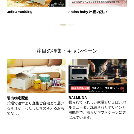
antina wedding
antina baby 出産内祝い
a
注目の特集・キャンペーン
BALMUDA
バ
引出物宅配便
、
贈られてうれしい家電といえば、バ
愛
式場で渡すより直接ご自宅まで届け
、
ルミューダ。洗練されたデザインと
ー
るそれが、わたしたちの考えるおも
的
機能性で、様々なギフトシーンに選
イ
てなし。
ン
ばれています。
器