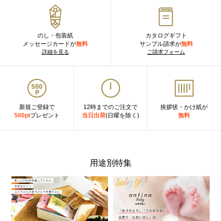
のし・包装紙
カタログギフト
メッセージカードが
無料
サンプル請求が
無料
詳細を見る
ご請求フォーム
新規ご登録で
12時までのご注文で
挨拶状・かけ紙が
500pt
プレゼント
当日出荷
(日曜を除く)
無料
用途別特集