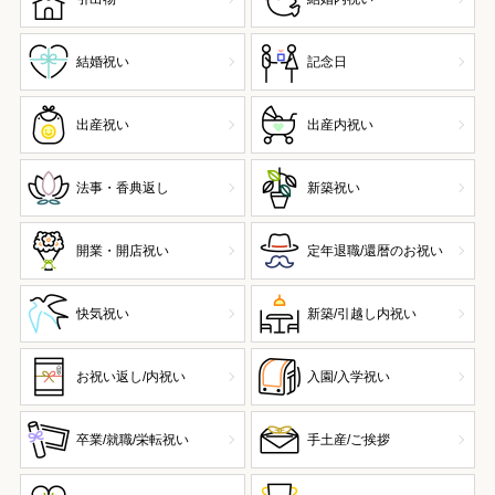
結婚祝い
記念日
出産祝い
出産内祝い
法事・香典返し
新築祝い
開業・開店祝い
定年退職/還暦のお祝い
快気祝い
新築/引越し内祝い
お祝い返し/内祝い
入園/入学祝い
卒業/就職/栄転祝い
手土産/ご挨拶