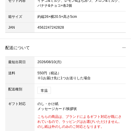
セット内容
イチゴ&ミルク、レモン&はちみつ、メロン&ミルク、
バナナ&チョコ×各2個
箱サイズ
約縦26×横20.5×高さ5cm
JAN
4562247242828
配送について
最短出荷日
2026/08/10(月)
送料
550円（税込）
※1お届け先に1つお送りした場合
配送種別
常温
ギフト対応
のし・かけ紙
メッセージカード/挨拶状
こちらの商品は、ブランドによるギフト対応が既にさ
れているので、ラッピングはお選びいただけません。
のし紙は外のしのみのご対応となります。