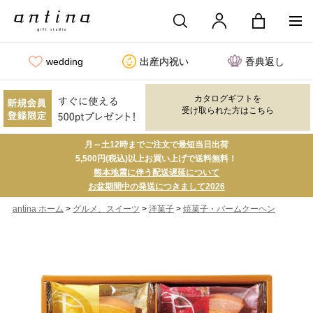
wedding
出産内祝い
香典返し
カタログギフトを
受け取られた方はこちら
月～土12時までご注文で最短当日出荷
5,500円(税込)以上お買い上げで送料無料！
熊本地震に伴う配送遅延について
お盆期間中の発送につきまして2026
>
>
>
antina ホーム
グルメ、スイーツ
洋菓子
焼菓子・バームクーヘン