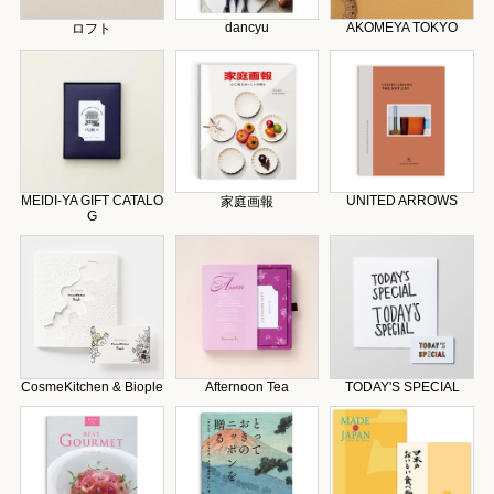
dancyu
AKOMEYA TOKYO
ロフト
MEIDI-YA GIFT CATALO
UNITED ARROWS
家庭画報
G
CosmeKitchen & Biople
Afternoon Tea
TODAY'S SPECIAL