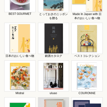
BEST GOURMET
とっておきのニッポン
Made In Japan with 日
を贈る
本のおいしい食べ物
日本のおいしい食べ物
銘酒カタログ
ベストコレクション
Mistral
uluao
COURONNE