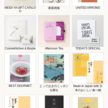
MEIDI-YA GIFT CATALO
UNITED ARROWS
家庭画報
G
CosmeKitchen & Biople
Afternoon Tea
TODAY'S SPECIAL
BEST GOURMET
とっておきのニッポン
Made In Japan with 日
を贈る
本のおいしい食べ物