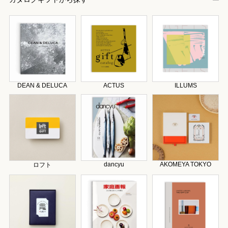
DEAN & DELUCA
ACTUS
ILLUMS
dancyu
AKOMEYA TOKYO
ロフト