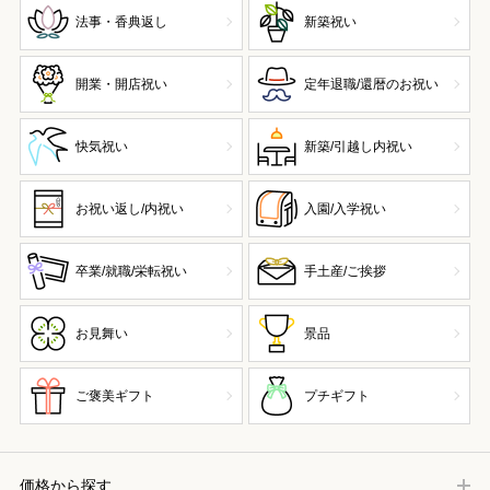
法事・香典返し
新築祝い
開業・開店祝い
定年退職/還暦のお祝い
快気祝い
新築/引越し内祝い
お祝い返し/内祝い
入園/入学祝い
卒業/就職/栄転祝い
手土産/ご挨拶
お見舞い
景品
ご褒美ギフト
プチギフト
価格から探す