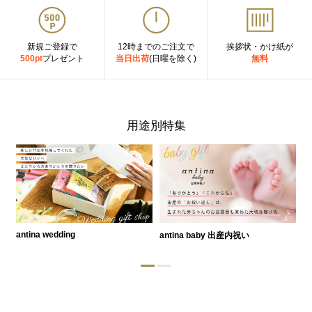
新規ご登録で
12時までのご注文で
挨拶状・かけ紙が
500pt
プレゼント
当日出荷
(日曜を除く)
無料
用途別特集
antina wedding
antina baby 出産内祝い
a