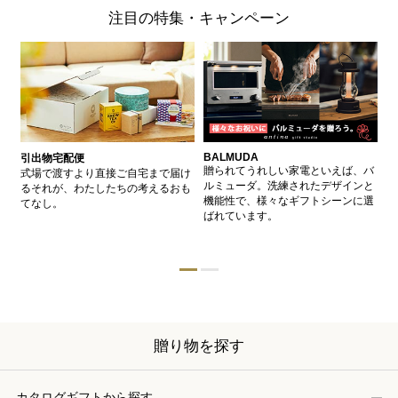
注目の特集・キャンペーン
BALMUDA
バ
引出物宅配便
、
贈られてうれしい家電といえば、バ
愛
式場で渡すより直接ご自宅まで届け
、
ルミューダ。洗練されたデザインと
ー
るそれが、わたしたちの考えるおも
的
機能性で、様々なギフトシーンに選
イ
てなし。
ン
ばれています。
器
贈り物を探す
カタログギフトから探す