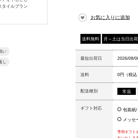
スタイルブラン
お気に入りに追加
送料無料
月～土は当日出荷
祝い
最短出荷日
2026/08/0
返し
送料
0円（税込
配送種別
常温
ギフト対応
包装紙
メッセ
専用ギフト
れいたしま