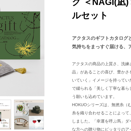
グ ＜NAGI(凪
ルセット
アクタスのギフトカタログと
気持ちをまっすぐ届ける、
アクタスの商品の上質さ、洗練
品」があることの喜び、豊かさ
いていく」イメージを持ってい
で綴られる「美しく丁寧な暮ら
う願いも込めています。
HOKUOシリーズは、無撚糸
糸を織り合わせることによって
しました。「幸運を呼ぶ馬」ダ
な方への贈り物にピッタリのア