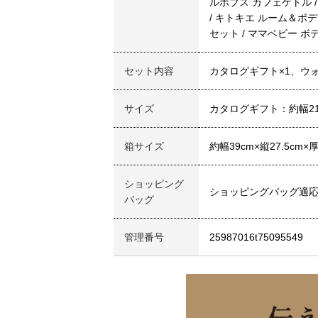
ルホブス カフェケトル 
/ キトキエ ルーム＆ボ
セット / ママベビー 
セット内容
カタログギフト×1、ウ
サイズ
カタログギフト：約幅21
箱サイズ
約幅39cm×縦27.5cm×
ショッピング
ショッピングバッグ適
バッグ
管理番号
25987016t75095549