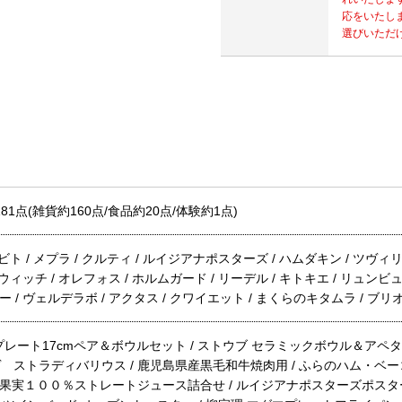
応をいたし
選びいただ
81点(雑貨約160点/食品約20点/体験約1点)
ヒビト / メプラ / クルティ / ルイジアナポスターズ / ハムダキン / ツヴィリ
ルウィッチ / オレフォス / ホルムガード / リーデル / キトキエ / リュンビ
 / ヴェルデラボ / アクタス / クワイエット / まくらのキタムラ / ブリ
レート17cmペア＆ボウルセット / ストウブ セラミックボウル＆アペタイ
ストラディバリウス / 鹿児島県産黒毛和牛焼肉用 / ふらのハム・ベー
産果実１００％ストレートジュース詰合せ / ルイジアナポスターズポスター 