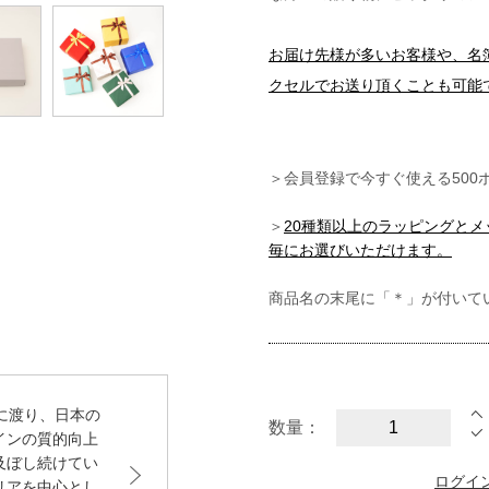
お届け先様が多いお客様や、名
クセルでお送り頂くことも可能
＞会員登録で今すぐ使える500
＞
20種類以上のラッピングと
毎にお選びいただけます。
商品名の末尾に「＊」が付いて
上に渡り、日本の
数量：
インの質的向上
及ぼし続けてい
ログイ
リアを中心とし