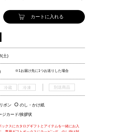
カートに入れる
8(土)
※1お届け先に1つお送りした場合
）
別送商品
冷蔵
冷凍
/リボン
のし・かけ紙
ージカード/挨拶状
ボックスにカタログギフトとアイテムを一緒にお入
す。専用ギフトボックスにラッピング、のし掛け対