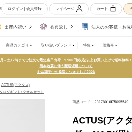
ログイン | 会員登録
マイページ
カート
店
出産内祝い
香典返し
法人のお客様・お見
商品カテゴリ
取り扱いブランド
特集
価格帯
月～土12時までご注文で最短当日出荷 5,500円(税込)以上お買い上げで送料無料
熊本地震に伴う配送遅延について
お盆期間中の発送につきまして2026
>
ACTUS(アクタス)
タログギフト+タオルセット
商品コード： 23178016t75095549
ACTUS(アク