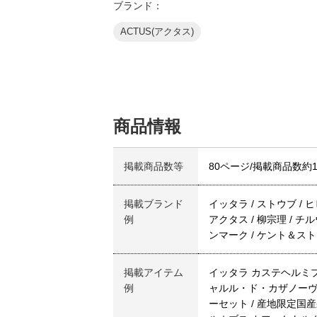
ブランド：
ACTUS(アクタス)
商品情報
掲載商品数等
80ページ/掲載商品数約1
掲載ブランド
イッタラ / ストウブ / 
例
アクタス / 柳宗理 / チ
ンマーク / ケント＆ストー
掲載アイテム
イッタラ カステヘルミプ
例
ャルル・ド・カザノーヴ 
ーセット / 産地限定国