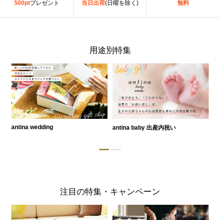
500pt
プレゼント
当日出荷
(日曜を除く)
無料
用途別特集
antina wedding
antina baby 出産内祝い
a
注目の特集・キャンペーン