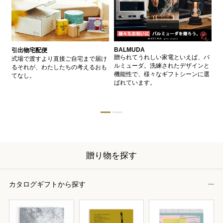
BALMUDA
バ
引出物宅配便
、
贈られてうれしい家電といえば、バ
愛
式場で渡すより直接ご自宅まで届け
、
ルミューダ。洗練されたデザインと
ー
るそれが、わたしたちの考えるおも
的
機能性で、様々なギフトシーンに選
イ
てなし。
ン
ばれています。
器
贈り物を探す
カタログギフトから探す