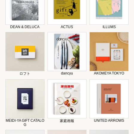
DEAN & DELUCA
ACTUS
ILLUMS
dancyu
AKOMEYA TOKYO
ロフト
MEIDI-YA GIFT CATALO
UNITED ARROWS
家庭画報
G