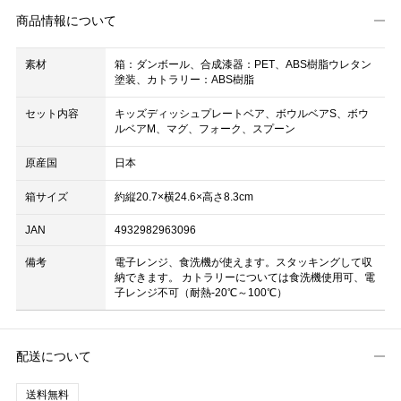
商品情報について
素材
箱：ダンボール、合成漆器：PET、ABS樹脂ウレタン
塗装、カトラリー：ABS樹脂
セット内容
キッズディッシュプレートベア、ボウルベアS、ボウ
ルベアM、マグ、フォーク、スプーン
原産国
日本
箱サイズ
約縦20.7×横24.6×高さ8.3cm
JAN
4932982963096
備考
電子レンジ、食洗機が使えます。スタッキングして収
納できます。 カトラリーについては食洗機使用可、電
子レンジ不可（耐熱-20℃～100℃）
配送について
送料無料