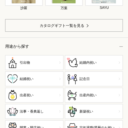
SAYU
沙羅
万葉
カタログギフト一覧を見る
用途から探す
引出物
結婚内祝い
結婚祝い
記念日
出産祝い
出産内祝い
法事・香典返し
新築祝い
開業・開店祝い
定年退職/還暦のお祝い