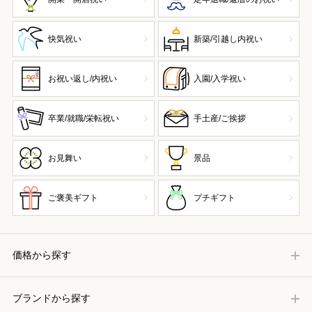
快気祝い
新築/引越し内祝い
お祝い返し/内祝い
入園/入学祝い
卒業/就職/栄転祝い
手土産/ご挨拶
お見舞い
景品
ご褒美ギフト
プチギフト
価格から探す
ブランドから探す