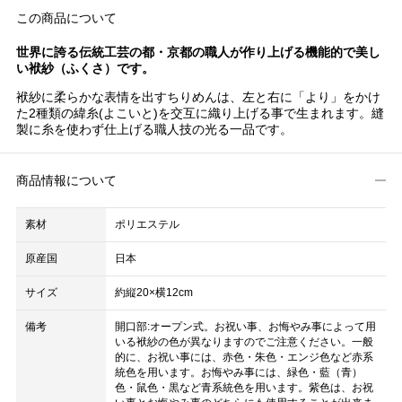
この商品について
世界に誇る伝統工芸の都・京都の職人が作り上げる機能的で美し
い袱紗（ふくさ）です。
袱紗に柔らかな表情を出すちりめんは、左と右に「より」をかけ
た2種類の緯糸(よこいと)を交互に織り上げる事で生まれます。縫
製に糸を使わず仕上げる職人技の光る一品です。
商品情報について
素材
ポリエステル
原産国
日本
サイズ
約縦20×横12cm
備考
開口部:オープン式。お祝い事、お悔やみ事によって用
いる袱紗の色が異なりますのでご注意ください。一般
的に、お祝い事には、赤色・朱色・エンジ色など赤系
統色を用います。お悔やみ事には、緑色・藍（青）
色・鼠色・黒など青系統色を用います。紫色は、お祝