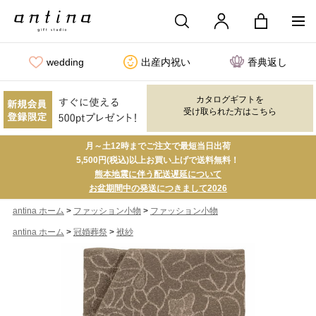
wedding
出産内祝い
香典返し
カタログギフトを
受け取られた方はこちら
月～土12時までご注文で最短当日出荷
5,500円(税込)以上お買い上げで送料無料！
熊本地震に伴う配送遅延について
お盆期間中の発送につきまして2026
>
>
antina ホーム
ファッション小物
ファッション小物
>
>
antina ホーム
冠婚葬祭
袱紗