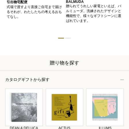
BALMUDA
バ
引出物宅配便
、
贈られてうれしい家電といえば、バ
愛
式場で渡すより直接ご自宅まで届け
、
ルミューダ。洗練されたデザインと
ー
るそれが、わたしたちの考えるおも
的
機能性で、様々なギフトシーンに選
イ
てなし。
ン
ばれています。
器
贈り物を探す
カタログギフトから探す
DEAN & DELUCA
ACTUS
ILLUMS