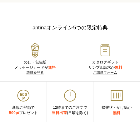
antinaオンライン5つの限定特典
のし・包装紙
カタログギフト
メッセージカードが
無料
サンプル請求が
無料
詳細を見る
ご請求フォーム
新規ご登録で
12時までのご注文で
挨拶状・かけ紙が
500pt
プレゼント
当日出荷
(日曜を除く)
無料