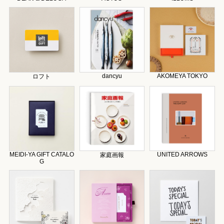
dancyu
AKOMEYA TOKYO
ロフト
MEIDI-YA GIFT CATALO
UNITED ARROWS
家庭画報
G