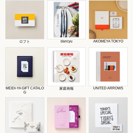
dancyu
AKOMEYA TOKYO
ロフト
MEIDI-YA GIFT CATALO
UNITED ARROWS
家庭画報
G