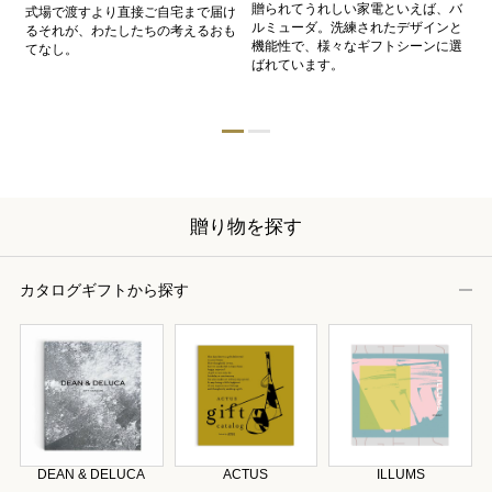
、
贈られてうれしい家電といえば、バ
愛
式場で渡すより直接ご自宅まで届け
、
ルミューダ。洗練されたデザインと
ー
るそれが、わたしたちの考えるおも
的
機能性で、様々なギフトシーンに選
イ
てなし。
ン
ばれています。
器
贈り物を探す
カタログギフトから探す
DEAN & DELUCA
ACTUS
ILLUMS