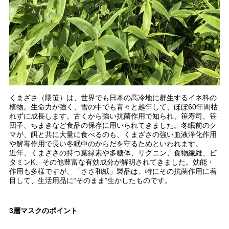
くまざさ（隈笹）は、世界でも日本の高冷地に群生するイネ科の
植物。生命力が強く、雪の中でも青々と越年して、ほぼ60年間枯
れずに成長します。古くから強い抗菌作用で知られ、笹寿司、笹
団子、ちまきなど食品の保存に用いられてきました。冬眠前のク
マが、餌と共に大量に食べるのも、くまざさの強い血液浄化作用
や解毒作用で長い冬眠中のからだを守るためといわれます。
近年、くまざさの持つ葉緑素や多糖体、リグニン、食物繊維、ビ
タミンK、その他豊富な有効成分が解明されてきました。効能・
作用も多様ですが、「ささ和紙」製品は、特にその抗菌作用に着
目して、生活用品に“そのまま”生かしたものです。
3層マスクのポイント