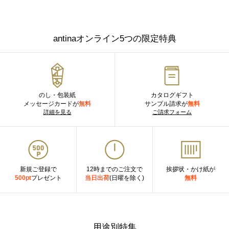
antinaオンライン5つの限定特典
のし・包装紙
カタログギフト
メッセージカードが
無料
サンプル請求が
無料
詳細を見る
ご請求フォーム
新規ご登録で
12時までのご注文で
挨拶状・かけ紙が
500pt
プレゼント
当日出荷
(日曜を除く)
無料
用途別特集