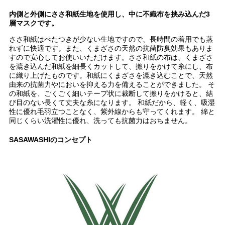
内側と外側にささ和紙生地を使用し、中に不織布を挟み込んだ3
層マスクです。
ささ和紙はべたつきが少ない生地ですので、長時間の着用でも蒸
れずに快適です。また、くまざさの天然の抗菌防臭効果もありま
すので安心してお使いいただけます。ささ和紙の布は、くまざさ
を漉き込んだ和紙を細長くカットして、撚りをかけて糸にし、布
に織り上げたものです。和紙にくまざさを漉き込むことで、天然
由来の抗菌力やにおいを抑える力を備えることができました。 そ
の和紙を、ごくごく細いテープ状に裁断して撚りをかけると、結
び目のない長くて丈夫な糸になります。 和紙だから、軽く、吸湿
性に優れ毛羽立つことなく、紫外線からも守ってくれます。 綿と
同じくらい洗濯性に優れ、洗っても抗菌力はおちません。
SASAWASHIのコンセプト