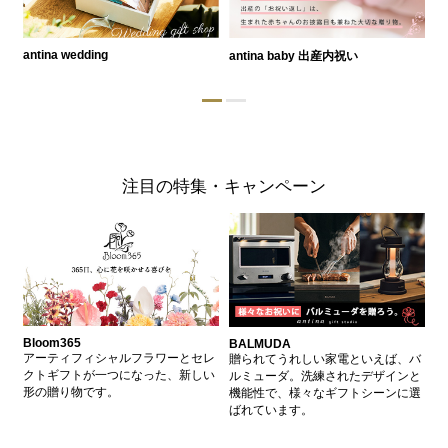
antina wedding
antina baby 出産内祝い
a
注目の特集・キャンペーン
Bloom365
BALMUDA
バ
、
アーティフィシャルフラワーとセレ
贈られてうれしい家電といえば、バ
愛
、
クトギフトが一つになった、新しい
ルミューダ。洗練されたデザインと
ー
的
形の贈り物です。
機能性で、様々なギフトシーンに選
イ
ン
ばれています。
器