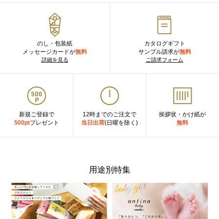
のし・包装紙
カタログギフト
メッセージカードが
無料
サンプル請求が
無料
詳細を見る
ご請求フォーム
新規ご登録で
12時までのご注文で
挨拶状・かけ紙が
500pt
プレゼント
当日出荷
(日曜を除く)
無料
用途別特集