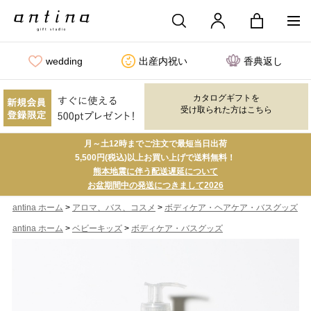
wedding
出産内祝い
香典返し
カタログギフトを
受け取られた方はこちら
月～土12時までご注文で最短当日出荷
5,500円(税込)以上お買い上げで送料無料！
熊本地震に伴う配送遅延について
お盆期間中の発送につきまして2026
>
>
antina ホーム
アロマ、バス、コスメ
ボディケア・ヘアケア・バスグッズ
>
>
antina ホーム
ベビーキッズ
ボディケア・バスグッズ