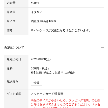
内容量
500ml
原産国
イタリア
サイズ
約直径7×高さ18cm
備考
※パッケージが変更になる場合がございます。
配送について
最短出荷日
2026/08/08(土)
送料
550円（税込）
※1お届け先に1つお送りした場合
配送種別
常温
ギフト対応
メッセージカード/挨拶状
商品のサイズが小さいため、ラッピング包装、のし掛
け等はお承りできませんのでご了承ください。メッセ