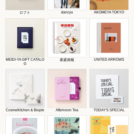
dancyu
AKOMEYA TOKYO
ロフト
MEIDI-YA GIFT CATALO
UNITED ARROWS
家庭画報
G
CosmeKitchen & Biople
Afternoon Tea
TODAY'S SPECIAL