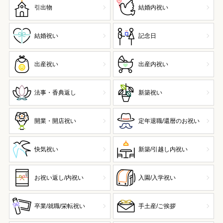
引出物
結婚内祝い
結婚祝い
記念日
出産祝い
出産内祝い
法事・香典返し
新築祝い
開業・開店祝い
定年退職/還暦のお祝い
快気祝い
新築/引越し内祝い
お祝い返し/内祝い
入園/入学祝い
卒業/就職/栄転祝い
手土産/ご挨拶