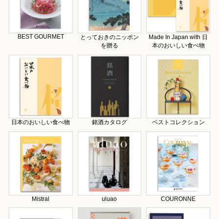
BEST GOURMET
とっておきのニッポン
Made In Japan with 日
を贈る
本のおいしい食べ物
日本のおいしい食べ物
銘酒カタログ
ベストコレクション
Mistral
uluao
COURONNE